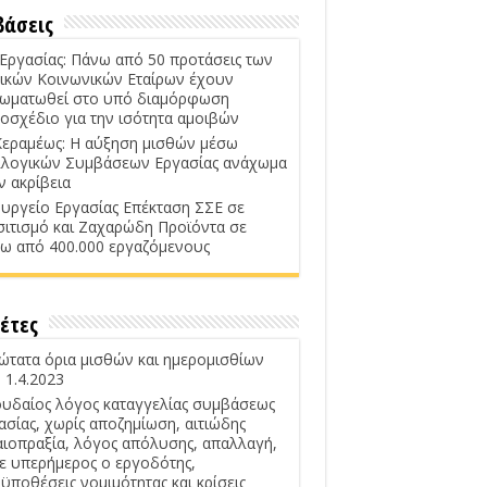
βάσεις
 Εργασίας: Πάνω από 50 προτάσεις των
ικών Κοινωνικών Εταίρων έχουν
ωματωθεί στο υπό διαμόρφωση
οσχέδιο για την ισότητα αμοιβών
Κεραμέως: Η αύξηση μισθών μέσω
λογικών Συμβάσεων Εργασίας ανάχωμα
ν ακρίβεια
υργείο Εργασίας Επέκταση ΣΣΕ σε
σιτισμό και Ζαχαρώδη Προϊόντα σε
ω από 400.000 εργαζόμενους
έτες
ώτατα όρια μισθών και ημερομισθίων
 1.4.2023
υδαίος λόγος καταγγελίας συμβάσεως
ασίας, χωρίς αποζημίωση, αιτιώδης
αιοπραξία, λόγος απόλυσης, απαλλαγή,
ε υπερήμερος ο εργοδότης,
ϋποθέσεις νομιμότητας και κρίσεις