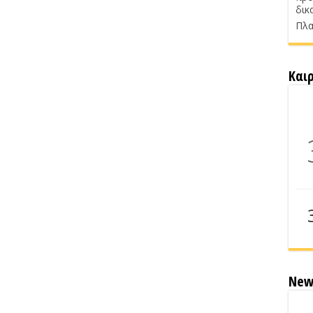
δικ
Πλα
Και
New