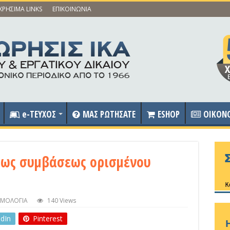
ΧΡΗΣΙΜΑ LINKS
ΕΠΙΚΟΙΝΩΝΙΑ
e-ΤΕΥΧΟΣ
ΜΑΣ ΡΩΤΗΣΑΤΕ
ESHOP
OIKON
εως συμβάσεως ορισμένου
ΟΜΟΛΟΓΙΑ
140 Views
edIn
Pinterest