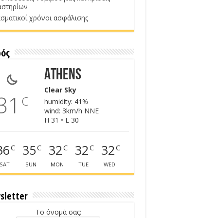
αστηρίων
σματικοί χρόνοι ασφάλισης
ρός
Athens
Clear Sky
31
C
humidity: 41%
wind: 3km/h NNE
H 31 • L 30
36
35
32
32
32
C
C
C
C
C
SAT
SUN
MON
TUE
WED
sletter
Το όνομά σας: