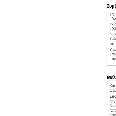
Συμ
Υπ.
Εθν
ενσ
νομ
Ν. 
Συλ
στη
Υπο
Επι
πάν
Μελ
Κατ
από
Σπο
εργ
δικ
πότ
προ