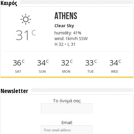
Καιρός
Athens
Clear Sky
31
C
humidity: 41%
wind: 1km/h SSW
H 32 • L 31
36
34
32
33
34
C
C
C
C
C
SAT
SUN
MON
TUE
WED
Newsletter
Το όνομά σας:
Email: