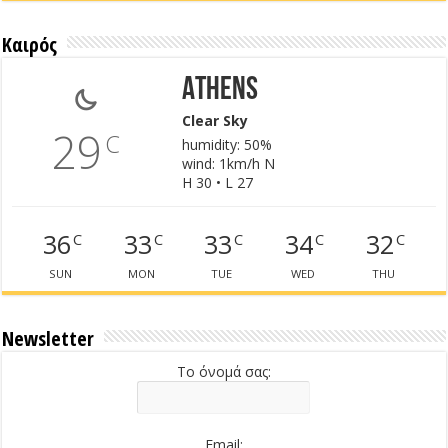
Καιρός
Athens
Clear Sky
29
C
humidity: 50%
wind: 1km/h N
H 30 • L 27
36
33
33
34
32
C
C
C
C
C
SUN
MON
TUE
WED
THU
Newsletter
Το όνομά σας:
Email: