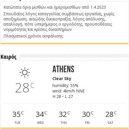
Κατώτατα όρια μισθών και ημερομισθίων από 1.4.2023
Σπουδαίος λόγος καταγγελίας συμβάσεως εργασίας, χωρίς
αποζημίωση, αιτιώδης δικαιοπραξία, λόγος απόλυσης,
απαλλαγή, πότε υπερήμερος ο εργοδότης, προϋποθέσεις
νομιμότητας και κρίσεις δικαστηρίων
Πλασματικοί χρόνοι ασφάλισης
Καιρός
Athens
Clear Sky
28
C
humidity: 55%
wind: 4km/h NNE
H 28 • L 27
35
34
32
30
28
C
C
C
C
C
TUE
WED
THU
FRI
SAT