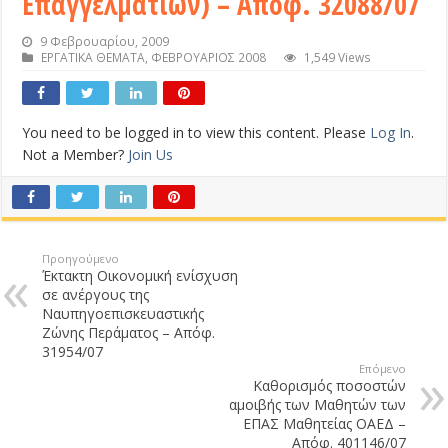
Επαγγελματιών) – Απόφ. 32088/07
9 Φεβρουαρίου, 2009
ΕΡΓΑΤΙΚΑ ΘΕΜΑΤΑ
,
ΦΕΒΡΟΥΑΡΙΟΣ 2008
1,549 Views
You need to be logged in to view this content. Please
Log In
.
Not a Member?
Join Us
Προηγούμενο
Έκτακτη Οικονομική ενίσχυση
σε ανέργους της
Ναυπηγοεπισκευαστικής
Ζώνης Περάματος – Απόφ.
31954/07
Επόμενο
Καθορισμός ποσοστών
αμοιβής των Μαθητών των
ΕΠΑΣ Μαθητείας ΟΑΕΔ –
Απόφ. 401146/07