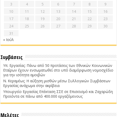
3
4
5
6
7
8
9
10
11
12
13
14
15
16
17
18
19
20
21
22
23
24
25
26
27
28
29
30
31
« Ιούλ
Συμβάσεις
Υπ. Εργασίας: Πάνω από 50 προτάσεις των Εθνικών Κοινωνικών
Εταίρων έχουν ενσωματωθεί στο υπό διαμόρφωση νομοσχέδιο
για την ισότητα αμοιβών
Ν. Κεραμέως: Η αύξηση μισθών μέσω Συλλογικών Συμβάσεων
Εργασίας ανάχωμα στην ακρίβεια
Υπουργείο Εργασίας Επέκταση ΣΣΕ σε Επισιτισμό και Ζαχαρώδη
Προϊόντα σε πάνω από 400.000 εργαζόμενους
Μελέτες