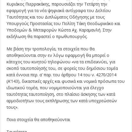
Κυριάκος Πιερρακάκης, παρουσιάζει την Τετάρτη την
εφαρμογή για τα νέα ψηφιακά αντίγραφα του Δελτίου
Ταυτότητας και του Διπλώματος Οδήγησης με τους
Υπουργούς Προστασίας του Πολίτη Τάκη Θεοδωρικάκο και
Υποδομών & Μεταφορών Κώστα Αχ. Καραμανλή. Στην
εκδήλωση θα παραστεί ο πρωθυπουργός.
Με βάση την τροπολογία, τα στοιχεία που θα
αποθηκεύονται στην εν λόγω εφαρμογή θα μπορεί ο
κάτοχος του κινητού τηλεφώνου «να τα επιδεικνύει, για
σκοπό ταυτοποίησής του, σε φορείς του δημόσιου τομέα
κατά έννοια περ. α’ παρ. του άρθρου 14 του ν. 4270/2014
(Α’143), δικαστικές αρχές και φυσικά και νομικά πρόσωπα του
ιδιωτικού τομέα, που νομιμοποιούνται για έλεγχο
ταυτότητας ταυτοποίηση, στο πλαίσιο άσκησης των κατά
αρμοδιοτήτων τους εκπλήρωσης των κατά υποχρεώσεών
τους».
Ποια στοιχεία θα αποθηκεύονται
Ταυτότητα