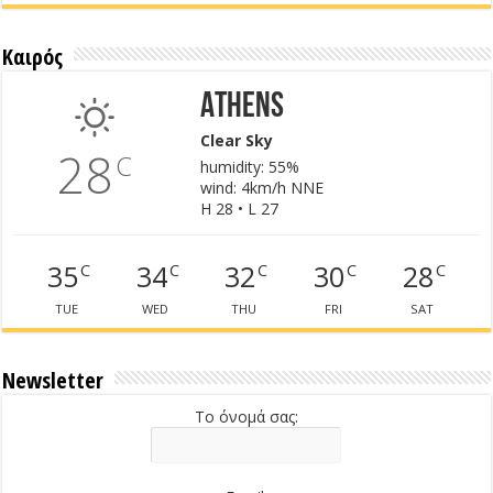
Καιρός
Athens
Clear Sky
28
C
humidity: 55%
wind: 4km/h NNE
H 28 • L 27
35
34
32
30
28
C
C
C
C
C
TUE
WED
THU
FRI
SAT
Newsletter
Το όνομά σας: