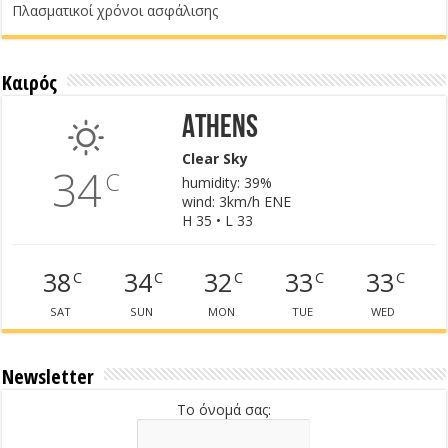
Πλασματικοί χρόνοι ασφάλισης
Καιρός
Athens
Clear Sky
34
C
humidity: 39%
wind: 3km/h ENE
H 35 • L 33
38
34
32
33
33
C
C
C
C
C
SAT
SUN
MON
TUE
WED
Newsletter
Το όνομά σας: