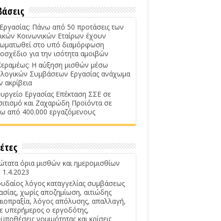
βάσεις
 Εργασίας: Πάνω από 50 προτάσεις των
ικών Κοινωνικών Εταίρων έχουν
ωματωθεί στο υπό διαμόρφωση
οσχέδιο για την ισότητα αμοιβών
Κεραμέως: Η αύξηση μισθών μέσω
λογικών Συμβάσεων Εργασίας ανάχωμα
ν ακρίβεια
υργείο Εργασίας Επέκταση ΣΣΕ σε
σιτισμό και Ζαχαρώδη Προϊόντα σε
ω από 400.000 εργαζόμενους
έτες
ώτατα όρια μισθών και ημερομισθίων
 1.4.2023
υδαίος λόγος καταγγελίας συμβάσεως
ασίας, χωρίς αποζημίωση, αιτιώδης
αιοπραξία, λόγος απόλυσης, απαλλαγή,
ε υπερήμερος ο εργοδότης,
ϋποθέσεις νομιμότητας και κρίσεις