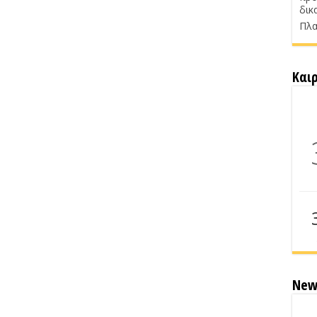
δικ
Πλα
Και
New