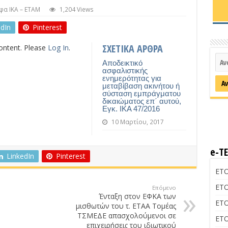
φα ΙΚΑ – ΕΤΑΜ
1,204 Views
edIn
Pinterest
ΣΧΕΤΙΚΑ ΑΡΘΡΑ
content. Please
Log In
.
Αποδεικτικό
ασφαλιστικής
ενημερότητας για
μεταβίβαση ακινήτου ή
σύσταση εμπράγματου
δικαιώματος επ΄ αυτού,
Εγκ. ΙΚΑ 47/2016
10 Μαρτίου, 2017
e-Τ
LinkedIn
Pinterest
ΕΤΟ
ΕΤΟ
Επόμενο
Ένταξη στον ΕΦΚΑ των
ΕΤΟ
μισθωτών του τ. ΕΤΑΑ Τομέας
ΤΣΜΕΔΕ απασχολούμενοι σε
ΕΤΟ
επιχειρήσεις του ιδιωτικού