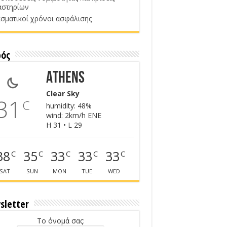
αστηρίων
σματικοί χρόνοι ασφάλισης
ρός
Athens
Clear Sky
31
C
humidity: 48%
wind: 2km/h ENE
H 31 • L 29
38
35
33
33
33
C
C
C
C
C
SAT
SUN
MON
TUE
WED
sletter
Το όνομά σας: