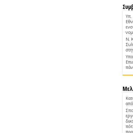
Συμ
Υπ.
Εθν
ενσ
νομ
Ν. 
Συλ
στη
Υπο
Επι
πάν
Μελ
Κατ
από
Σπο
εργ
δικ
πότ
προ