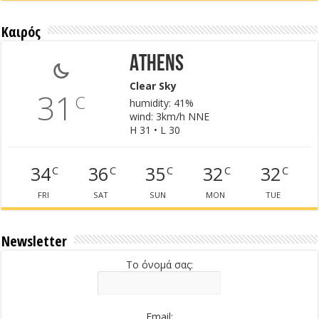
Καιρός
Athens
Clear Sky
31
C
humidity: 41%
wind: 3km/h NNE
H 31 • L 30
34
36
35
32
32
C
C
C
C
C
FRI
SAT
SUN
MON
TUE
Newsletter
Το όνομά σας:
Email: