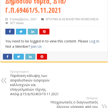
Δημοσίου τομέα, Δ1α/
Γ.Π.69461/5.11.2021
9 Δεκεμβρίου, 2021
ΕΡΓΑΤΙΚΗ & ΑΣΦΑΛΙΣΤΙΚΗ ΝΟΜΟΘΕΣΙΑ
677 Views
You need to be logged in to view this content. Please
Log In
.
Not a Member?
Join Us
Προηγούμενο
Παράταση κάλυψης των
ασφαλιστικών εισφορών
καλλιτεχνών και
επαγγελματιών τέχνης,
Απόφ.Δ15/Δ/92403/19.11.2021
Επόμενο
Υποχρεωτικός ο διαγνωστικός
έλεγχος νόσησης από τον