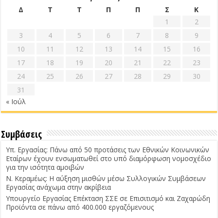
Δ
Τ
Τ
Π
Π
Σ
Κ
1
2
3
4
5
6
7
8
9
10
11
12
13
14
15
16
17
18
19
20
21
22
23
24
25
26
27
28
29
30
31
« Ιούλ
Συμβάσεις
Υπ. Εργασίας: Πάνω από 50 προτάσεις των Εθνικών Κοινωνικών
Εταίρων έχουν ενσωματωθεί στο υπό διαμόρφωση νομοσχέδιο
για την ισότητα αμοιβών
Ν. Κεραμέως: Η αύξηση μισθών μέσω Συλλογικών Συμβάσεων
Εργασίας ανάχωμα στην ακρίβεια
Υπουργείο Εργασίας Επέκταση ΣΣΕ σε Επισιτισμό και Ζαχαρώδη
Προϊόντα σε πάνω από 400.000 εργαζόμενους