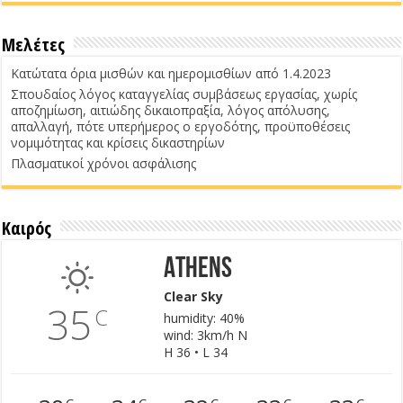
Μελέτες
Κατώτατα όρια μισθών και ημερομισθίων από 1.4.2023
Σπουδαίος λόγος καταγγελίας συμβάσεως εργασίας, χωρίς
αποζημίωση, αιτιώδης δικαιοπραξία, λόγος απόλυσης,
απαλλαγή, πότε υπερήμερος ο εργοδότης, προϋποθέσεις
νομιμότητας και κρίσεις δικαστηρίων
Πλασματικοί χρόνοι ασφάλισης
Καιρός
Athens
Clear Sky
35
C
humidity: 40%
wind: 3km/h N
H 36 • L 34
C
C
C
C
C