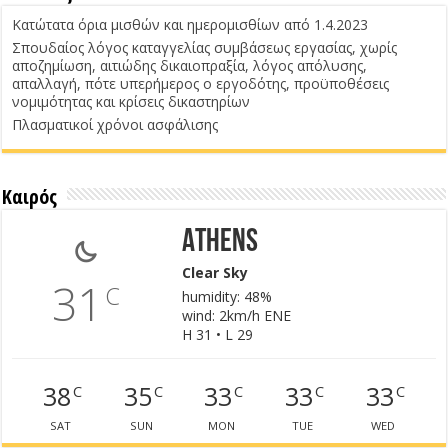
Κατώτατα όρια μισθών και ημερομισθίων από 1.4.2023
Σπουδαίος λόγος καταγγελίας συμβάσεως εργασίας, χωρίς
αποζημίωση, αιτιώδης δικαιοπραξία, λόγος απόλυσης,
απαλλαγή, πότε υπερήμερος ο εργοδότης, προϋποθέσεις
νομιμότητας και κρίσεις δικαστηρίων
Πλασματικοί χρόνοι ασφάλισης
Καιρός
Athens
Clear Sky
31
C
humidity: 48%
wind: 2km/h ENE
H 31 • L 29
38
35
33
33
33
C
C
C
C
C
SAT
SUN
MON
TUE
WED