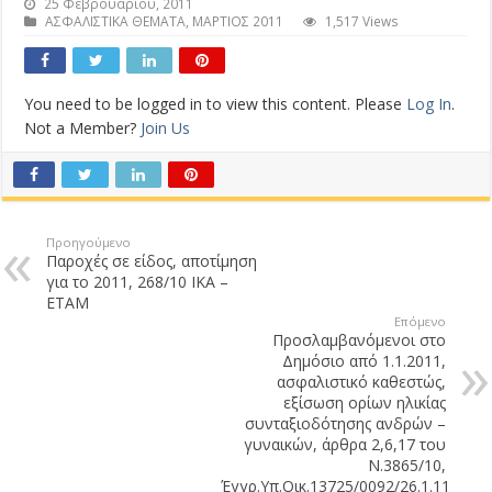
25 Φεβρουαρίου, 2011
ΑΣΦΑΛΙΣΤΙΚΑ ΘΕΜΑΤΑ
,
ΜΑΡΤΙΟΣ 2011
1,517 Views
You need to be logged in to view this content. Please
Log In
.
Not a Member?
Join Us
Προηγούμενο
Παροχές σε είδος, αποτίμηση
για το 2011, 268/10 ΙΚΑ –
ΕΤΑΜ
Επόμενο
Προσλαμβανόμενοι στο
Δημόσιο από 1.1.2011,
ασφαλιστικό καθεστώς,
εξίσωση ορίων ηλικίας
συνταξιοδότησης ανδρών –
γυναικών, άρθρα 2,6,17 του
Ν.3865/10,
Έγγρ.Υπ.Οικ.13725/0092/26.1.11