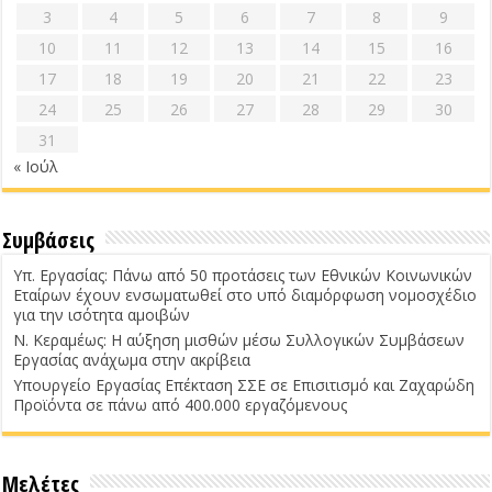
3
4
5
6
7
8
9
10
11
12
13
14
15
16
17
18
19
20
21
22
23
24
25
26
27
28
29
30
31
« Ιούλ
Συμβάσεις
Υπ. Εργασίας: Πάνω από 50 προτάσεις των Εθνικών Κοινωνικών
Εταίρων έχουν ενσωματωθεί στο υπό διαμόρφωση νομοσχέδιο
για την ισότητα αμοιβών
Ν. Κεραμέως: Η αύξηση μισθών μέσω Συλλογικών Συμβάσεων
Εργασίας ανάχωμα στην ακρίβεια
Υπουργείο Εργασίας Επέκταση ΣΣΕ σε Επισιτισμό και Ζαχαρώδη
Προϊόντα σε πάνω από 400.000 εργαζόμενους
Μελέτες