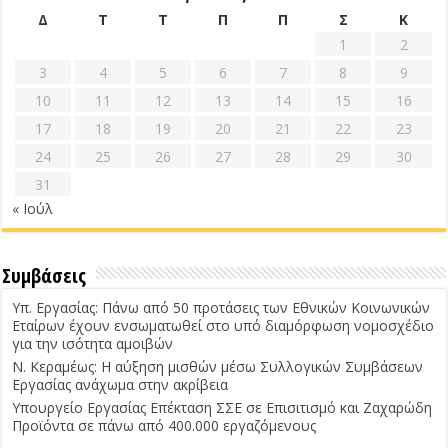
Δ
Τ
Τ
Π
Π
Σ
Κ
1
2
3
4
5
6
7
8
9
10
11
12
13
14
15
16
17
18
19
20
21
22
23
24
25
26
27
28
29
30
31
« Ιούλ
Συμβάσεις
Υπ. Εργασίας: Πάνω από 50 προτάσεις των Εθνικών Κοινωνικών
Εταίρων έχουν ενσωματωθεί στο υπό διαμόρφωση νομοσχέδιο
για την ισότητα αμοιβών
Ν. Κεραμέως: Η αύξηση μισθών μέσω Συλλογικών Συμβάσεων
Εργασίας ανάχωμα στην ακρίβεια
Υπουργείο Εργασίας Επέκταση ΣΣΕ σε Επισιτισμό και Ζαχαρώδη
Προϊόντα σε πάνω από 400.000 εργαζόμενους