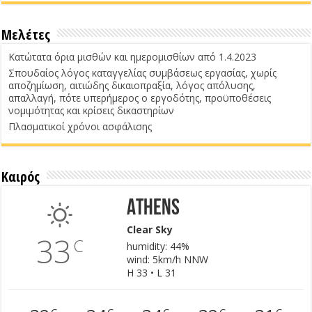
Μελέτες
Κατώτατα όρια μισθών και ημερομισθίων από 1.4.2023
Σπουδαίος λόγος καταγγελίας συμβάσεως εργασίας, χωρίς
αποζημίωση, αιτιώδης δικαιοπραξία, λόγος απόλυσης,
απαλλαγή, πότε υπερήμερος ο εργοδότης, προϋποθέσεις
νομιμότητας και κρίσεις δικαστηρίων
Πλασματικοί χρόνοι ασφάλισης
Καιρός
Athens
Clear Sky
33
C
humidity: 44%
wind: 5km/h NNW
H 33 • L 31
C
C
C
C
C