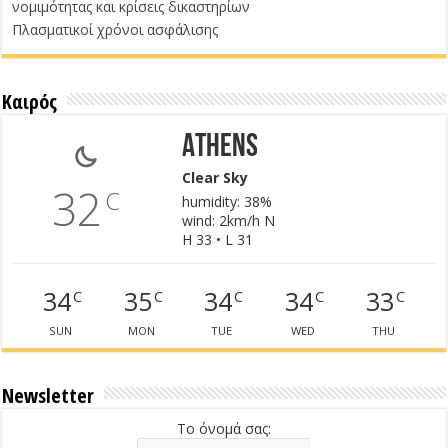
νομιμότητας και κρίσεις δικαστηρίων
Πλασματικοί χρόνοι ασφάλισης
Καιρός
Athens
Clear Sky
32
C
humidity: 38%
wind: 2km/h N
H 33 • L 31
34
35
34
34
33
C
C
C
C
C
SUN
MON
TUE
WED
THU
Newsletter
Το όνομά σας: