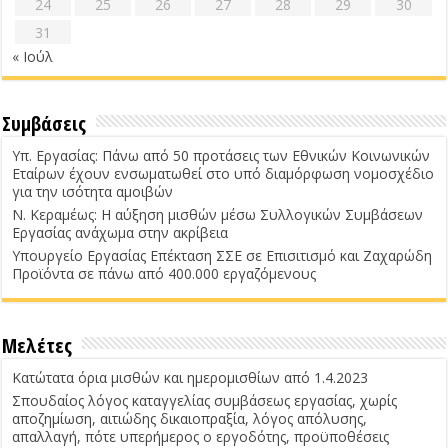
24
25
26
27
28
29
30
31
« Ιούλ
Συμβάσεις
Υπ. Εργασίας: Πάνω από 50 προτάσεις των Εθνικών Κοινωνικών
Εταίρων έχουν ενσωματωθεί στο υπό διαμόρφωση νομοσχέδιο
για την ισότητα αμοιβών
Ν. Κεραμέως: Η αύξηση μισθών μέσω Συλλογικών Συμβάσεων
Εργασίας ανάχωμα στην ακρίβεια
Υπουργείο Εργασίας Επέκταση ΣΣΕ σε Επισιτισμό και Ζαχαρώδη
Προϊόντα σε πάνω από 400.000 εργαζόμενους
Μελέτες
Κατώτατα όρια μισθών και ημερομισθίων από 1.4.2023
Σπουδαίος λόγος καταγγελίας συμβάσεως εργασίας, χωρίς
αποζημίωση, αιτιώδης δικαιοπραξία, λόγος απόλυσης,
απαλλαγή, πότε υπερήμερος ο εργοδότης, προϋποθέσεις