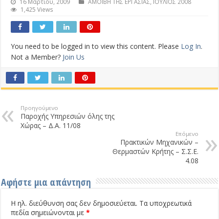
16 Μαρτίου, 2009
ΑΜΟΙΒΗ ΤΗΣ ΕΡΓΑΣΙΑΣ
,
ΙΟΥΛΙΟΣ 2008
1,425 Views
You need to be logged in to view this content. Please
Log In
.
Not a Member?
Join Us
Προηγούμενο
Παροχής Υπηρεσιών όλης της
Χώρας – Δ.Α. 11/08
Επόμενο
Πρακτικών Μηχανικών –
Θερμαστών Κρήτης – Σ.Σ.Ε.
4.08
Αφήστε μια απάντηση
Η ηλ. διεύθυνση σας δεν δημοσιεύεται.
Τα υποχρεωτικά
πεδία σημειώνονται με
*