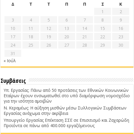
Δ
Τ
Τ
Π
Π
Σ
Κ
1
2
3
4
5
6
7
8
9
10
11
12
13
14
15
16
17
18
19
20
21
22
23
24
25
26
27
28
29
30
31
« Ιούλ
Συμβάσεις
Υπ. Εργασίας: Πάνω από 50 προτάσεις των Εθνικών Κοινωνικών
Εταίρων έχουν ενσωματωθεί στο υπό διαμόρφωση νομοσχέδιο
για την ισότητα αμοιβών
Ν. Κεραμέως: Η αύξηση μισθών μέσω Συλλογικών Συμβάσεων
Εργασίας ανάχωμα στην ακρίβεια
Υπουργείο Εργασίας Επέκταση ΣΣΕ σε Επισιτισμό και Ζαχαρώδη
Προϊόντα σε πάνω από 400.000 εργαζόμενους