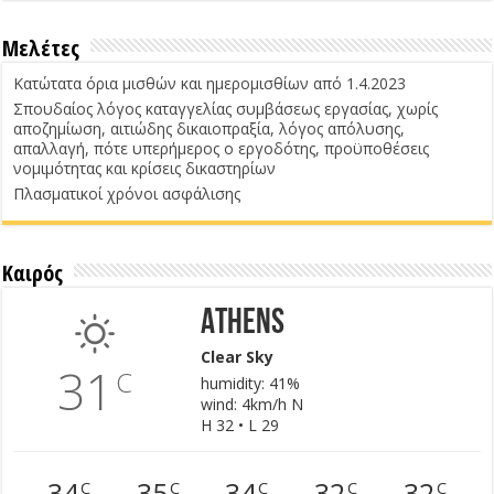
Μελέτες
Κατώτατα όρια μισθών και ημερομισθίων από 1.4.2023
Σπουδαίος λόγος καταγγελίας συμβάσεως εργασίας, χωρίς
αποζημίωση, αιτιώδης δικαιοπραξία, λόγος απόλυσης,
απαλλαγή, πότε υπερήμερος ο εργοδότης, προϋποθέσεις
νομιμότητας και κρίσεις δικαστηρίων
Πλασματικοί χρόνοι ασφάλισης
Καιρός
Athens
Clear Sky
31
C
humidity: 41%
wind: 4km/h N
H 32 • L 29
34
35
34
32
32
C
C
C
C
C