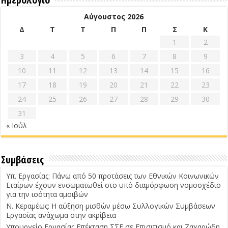
Αύγουστος 2026
Δ
Τ
Τ
Π
Π
Σ
Κ
1
2
3
4
5
6
7
8
9
10
11
12
13
14
15
16
17
18
19
20
21
22
23
24
25
26
27
28
29
30
31
« Ιούλ
Συμβάσεις
Υπ. Εργασίας: Πάνω από 50 προτάσεις των Εθνικών Κοινωνικών
Εταίρων έχουν ενσωματωθεί στο υπό διαμόρφωση νομοσχέδιο
για την ισότητα αμοιβών
Ν. Κεραμέως: Η αύξηση μισθών μέσω Συλλογικών Συμβάσεων
Εργασίας ανάχωμα στην ακρίβεια
Υπουργείο Εργασίας Επέκταση ΣΣΕ σε Επισιτισμό και Ζαχαρώδη