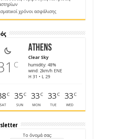
αστηρίων
σματικοί χρόνοι ασφάλισης
ρός
Athens
Clear Sky
31
C
humidity: 48%
wind: 2km/h ENE
H 31 • L 29
38
35
33
33
33
C
C
C
C
C
SAT
SUN
MON
TUE
WED
sletter
Το όνομά σας: