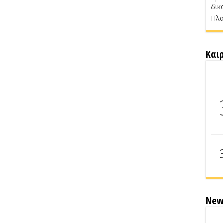
δικ
Πλα
Και
New