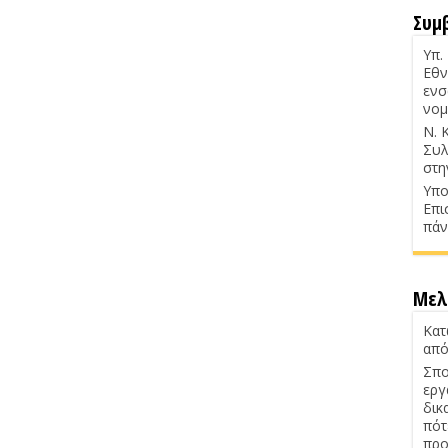
Συμ
Υπ.
Εθν
ενσ
νομ
Ν. 
Συλ
στη
Υπο
Επι
πάν
Μελ
Κατ
από
Σπο
εργ
δικ
πότ
προ