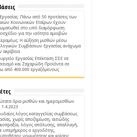
βάσεις
 Εργασίας: Πάνω από 50 προτάσεις των
ικών Κοινωνικών Εταίρων έχουν
ωματωθεί στο υπό διαμόρφωση
οσχέδιο για την ισότητα αμοιβών
Κεραμέως: Η αύξηση μισθών μέσω
λογικών Συμβάσεων Εργασίας ανάχωμα
ν ακρίβεια
υργείο Εργασίας Επέκταση ΣΣΕ σε
σιτισμό και Ζαχαρώδη Προϊόντα σε
ω από 400.000 εργαζόμενους
έτες
ώτατα όρια μισθών και ημερομισθίων
 1.4.2023
υδαίος λόγος καταγγελίας συμβάσεως
ασίας, χωρίς αποζημίωση, αιτιώδης
αιοπραξία, λόγος απόλυσης, απαλλαγή,
ε υπερήμερος ο εργοδότης,
ϋποθέσεις νομιμότητας και κρίσεις