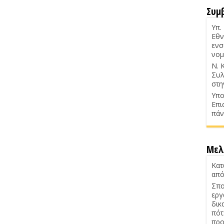
Συμ
Υπ.
Εθν
ενσ
νομ
Ν. 
Συλ
στη
Υπο
Επι
πάν
Μελ
Κατ
από
Σπο
εργ
δικ
πότ
προ