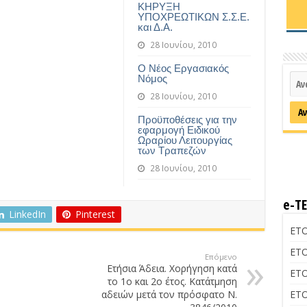
ΚΗΡΥΞΗ
ΥΠΟΧΡΕΩΤΙΚΩΝ Σ.Σ.Ε.
και Δ.Α.
28 Ιουνίου, 2010
Ο Νέος Εργασιακός
Νόμος
28 Ιουνίου, 2010
Προϋποθέσεις για την
εφαρμογή Ειδικού
Ωραρίου Λειτουργίας
των Τραπεζών
28 Ιουνίου, 2010
e-Τ
LinkedIn
Pinterest
ΕΤΟ
ΕΤΟ
Επόμενο
Ετήσια Άδεια. Χορήγηση κατά
ΕΤΟ
το 1ο και 2ο έτος. Κατάτμηση
αδειών μετά τον πρόσφατο Ν.
ΕΤΟ