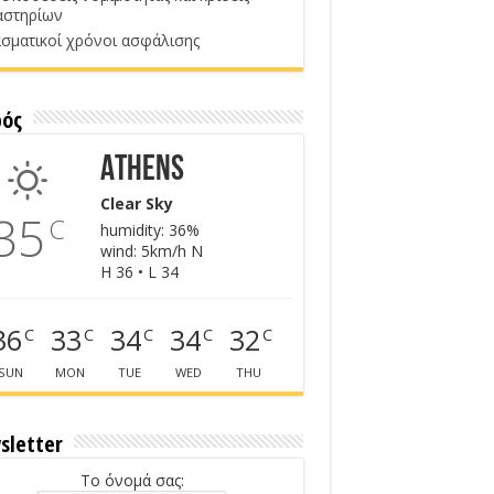
αστηρίων
σματικοί χρόνοι ασφάλισης
ρός
Athens
Clear Sky
35
C
humidity: 36%
wind: 5km/h N
H 36 • L 34
36
33
34
34
32
C
C
C
C
C
SUN
MON
TUE
WED
THU
sletter
Το όνομά σας: