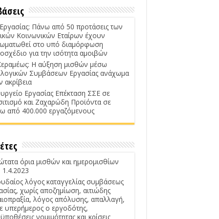
βάσεις
 Εργασίας: Πάνω από 50 προτάσεις των
ικών Κοινωνικών Εταίρων έχουν
ωματωθεί στο υπό διαμόρφωση
οσχέδιο για την ισότητα αμοιβών
Κεραμέως: Η αύξηση μισθών μέσω
λογικών Συμβάσεων Εργασίας ανάχωμα
ν ακρίβεια
υργείο Εργασίας Επέκταση ΣΣΕ σε
σιτισμό και Ζαχαρώδη Προϊόντα σε
ω από 400.000 εργαζόμενους
έτες
ώτατα όρια μισθών και ημερομισθίων
 1.4.2023
υδαίος λόγος καταγγελίας συμβάσεως
ασίας, χωρίς αποζημίωση, αιτιώδης
αιοπραξία, λόγος απόλυσης, απαλλαγή,
ε υπερήμερος ο εργοδότης,
ϋποθέσεις νομιμότητας και κρίσεις