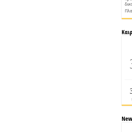
δικ
Πλα
Και
New