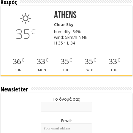
Καιρός
Athens
Clear Sky
35
C
humidity: 34%
wind: 5km/h NNE
H 35 • L 34
36
33
35
35
33
C
C
C
C
C
SUN
MON
TUE
WED
THU
Newsletter
Το όνομά σας:
Email: