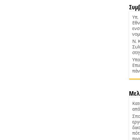
Συμ
Υπ.
Εθν
ενσ
νομ
Ν. 
Συλ
στη
Υπο
Επι
πάν
Μελ
Κατ
από
Σπο
εργ
δικ
πότ
προ