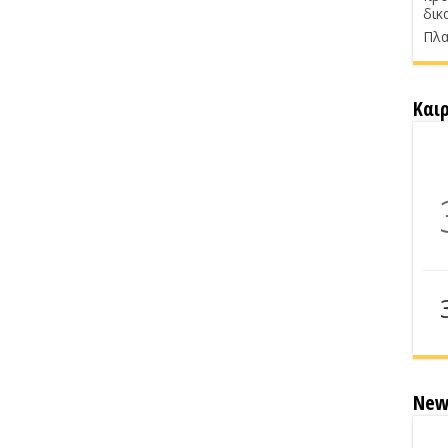
δικ
Πλα
Και
New