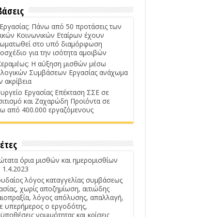
βάσεις
 Εργασίας: Πάνω από 50 προτάσεις των
ικών Κοινωνικών Εταίρων έχουν
ωματωθεί στο υπό διαμόρφωση
οσχέδιο για την ισότητα αμοιβών
Κεραμέως: Η αύξηση μισθών μέσω
λογικών Συμβάσεων Εργασίας ανάχωμα
ν ακρίβεια
υργείο Εργασίας Επέκταση ΣΣΕ σε
σιτισμό και Ζαχαρώδη Προϊόντα σε
ω από 400.000 εργαζόμενους
έτες
ώτατα όρια μισθών και ημερομισθίων
 1.4.2023
υδαίος λόγος καταγγελίας συμβάσεως
ασίας, χωρίς αποζημίωση, αιτιώδης
αιοπραξία, λόγος απόλυσης, απαλλαγή,
ε υπερήμερος ο εργοδότης,
ϋποθέσεις νομιμότητας και κρίσεις