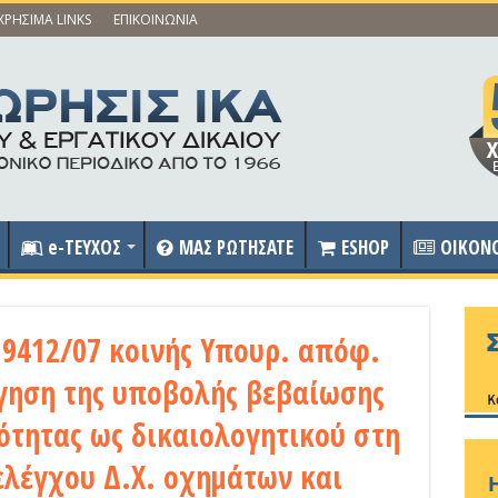
ΧΡΗΣΙΜΑ LINKS
ΕΠΙΚΟΙΝΩΝΙΑ
e-ΤΕΥΧΟΣ
ΜΑΣ ΡΩΤΗΣΑΤΕ
ESHOP
OIKON
9412/07 κοινής Υπουρ. απόφ.
ργηση της υποβολής βεβαίωσης
ότητας ως δικαιολογητικού στη
ελέγχου Δ.Χ. οχημάτων και