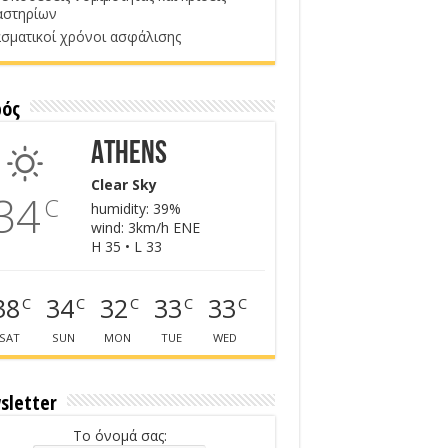
αστηρίων
σματικοί χρόνοι ασφάλισης
ρός
Athens
Clear Sky
34
C
humidity: 39%
wind: 3km/h ENE
H 35 • L 33
38
34
32
33
33
C
C
C
C
C
SAT
SUN
MON
TUE
WED
sletter
Το όνομά σας: