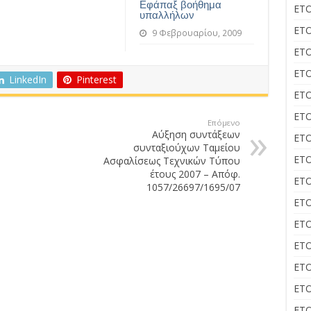
Εφάπαξ βοήθημα
ΕΤΟ
υπαλλήλων
ΕΤΟ
9 Φεβρουαρίου, 2009
ΕΤΟ
ΕΤΟ
LinkedIn
Pinterest
ΕΤΟ
ΕΤΟ
Επόμενο
Αύξηση συντάξεων
ΕΤΟ
συνταξιούχων Ταμείου
ΕΤΟ
Ασφαλίσεως Τεχνικών Τύπου
έτους 2007 – Απόφ.
ΕΤΟ
1057/26697/1695/07
ΕΤΟ
ΕΤΟ
ΕΤΟ
ΕΤΟ
ΕΤΟ
ΕΤΟ