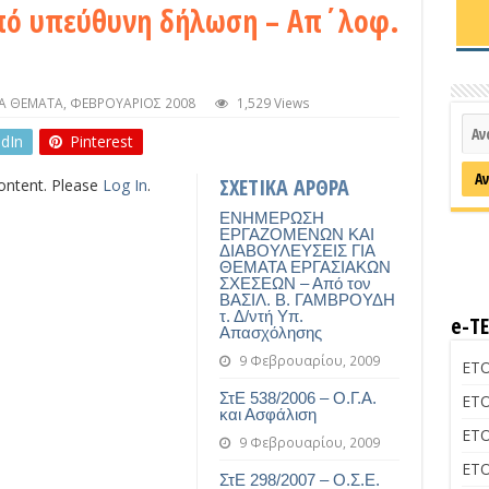
πό υπεύθυνη δήλωση – Απ΄λοφ.
ΚΑ ΘΕΜΑΤΑ
,
ΦΕΒΡΟΥΑΡΙΟΣ 2008
1,529 Views
edIn
Pinterest
ΣΧΕΤΙΚΑ ΑΡΘΡΑ
content. Please
Log In
.
ΕΝΗΜΕΡΩΣΗ
ΕΡΓΑΖΟΜΕΝΩΝ ΚΑΙ
ΔΙΑΒΟΥΛΕΥΣΕΙΣ ΓΙΑ
ΘΕΜΑΤΑ ΕΡΓΑΣΙΑΚΩΝ
ΣΧΕΣΕΩΝ – Από τον
ΒΑΣΙΛ. Β. ΓΑΜΒΡΟΥΔΗ
τ. Δ/ντή Υπ.
e-Τ
Απασχόλησης
9 Φεβρουαρίου, 2009
ΕΤΟ
ΣτΕ 538/2006 – Ο.Γ.Α.
ΕΤΟ
και Ασφάλιση
ΕΤΟ
9 Φεβρουαρίου, 2009
ΕΤΟ
ΣτΕ 298/2007 – Ο.Σ.Ε.