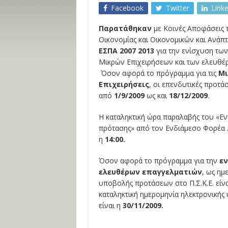
Facebook
Twitter
Link
Παρατάθηκαν
με Κοινές Αποφάσεις
Οικονομίας και Οικονομικών και Ανάπ
ΕΣΠΑ 2007 2013
για την ενίσχυση τω
Μικρών Επιχειρήσεων και των ελευθέ
Όσον αφορά το πρόγραμμα για τις
Μι
Επιχειρήσεις
, οι επενδυτικές προτά
από
1/9/2009
ως και
18/12/2009
.
Η καταληκτική ώρα παραλαβής του «Ε
πρότασης» από τον Ενδιάμεσο Φορέα Δι
η
14:00.
Όσον αφορά το πρόγραμμα για την
εν
ελευθέρων επαγγελματιών
, ως ημ
υποβολής προτάσεων στο Π.Σ.Κ.Ε. είν
καταληκτική ημερομηνία ηλεκτρονικής
είναι η
30/11/2009.