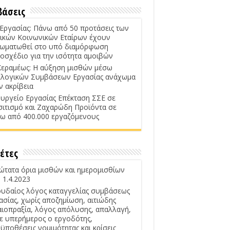
βάσεις
 Εργασίας: Πάνω από 50 προτάσεις των
ικών Κοινωνικών Εταίρων έχουν
ωματωθεί στο υπό διαμόρφωση
οσχέδιο για την ισότητα αμοιβών
Κεραμέως: Η αύξηση μισθών μέσω
λογικών Συμβάσεων Εργασίας ανάχωμα
ν ακρίβεια
υργείο Εργασίας Επέκταση ΣΣΕ σε
σιτισμό και Ζαχαρώδη Προϊόντα σε
ω από 400.000 εργαζόμενους
έτες
ώτατα όρια μισθών και ημερομισθίων
 1.4.2023
υδαίος λόγος καταγγελίας συμβάσεως
ασίας, χωρίς αποζημίωση, αιτιώδης
αιοπραξία, λόγος απόλυσης, απαλλαγή,
ε υπερήμερος ο εργοδότης,
ϋποθέσεις νομιμότητας και κρίσεις