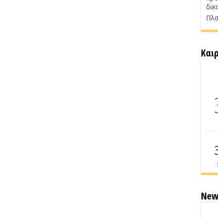
δικ
Πλα
Και
New