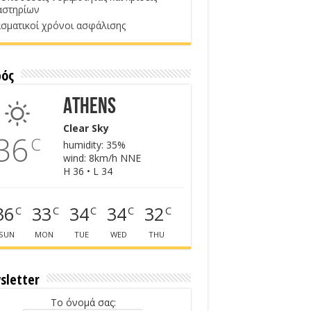
αστηρίων
σματικοί χρόνοι ασφάλισης
ρός
Athens
Clear Sky
36
C
humidity: 35%
wind: 8km/h NNE
H 36 • L 34
36
33
34
34
32
C
C
C
C
C
SUN
MON
TUE
WED
THU
sletter
Το όνομά σας: