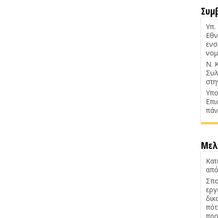
Συμ
Υπ.
Εθν
ενσ
νομ
Ν. 
Συλ
στη
Υπο
Επι
πάν
Μελ
Κατ
από
Σπο
εργ
δικ
πότ
προ