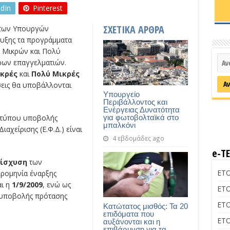
edIn
Pinterest
ΣΧΕΤΙΚΑ ΑΡΘΡΑ
 των Υπουργών
τυξης τα προγράμματα
ν Μικρών και Πολύ
ρων επαγγελματιών.
κρές
και
Πολύ Μικρές
σεις θα υποβάλλονται
Υπουργείο
Περιβάλλοντος και
Ενέργειας Δυνατότητα
για φωτοβολταϊκά στο
ντύπου υποβολής
μπαλκόνι
αχείρισης (Ε.Φ.Δ.) είναι
4 εβδομάδες ago
e-Τ
ίσχυση
των
ΕΤΟ
ερομηνία έναρξης
αι η
1/9/2009
, ενώ ως
ΕΤΟ
 υποβολής πρότασης
ΕΤΟ
Κατώτατος μισθός: Τα 20
επιδόματα που
ΕΤΟ
αυξάνονται και η
επιβάρυνση για τα