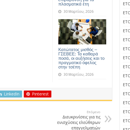
ΕΤΟ
πλασματικά έτη
30 Μαρτίου, 2026
ΕΤΟ
ΕΤΟ
ΕΤΟ
ΕΤΟ
ΕΤΟ
Κατώτατος μισθός –
ΓΣΕΒΕΕ: Τα καθαρά
ΕΤΟ
ποσά, οι αυξήσεις και το
πραγματικό όφελος
ΕΤΟ
στην τσέπη
30 Μαρτίου, 2026
ΕΤΟ
ΕΤΟ
ΕΤΟ
LinkedIn
Pinterest
ΕΤΟ
ΕΤΟ
Επόμενο
Διευκρινίσεις για τις
ΕΤΟ
ενισχύσεις ελεύθερων
επαγγελματιών
ΕΤΟ