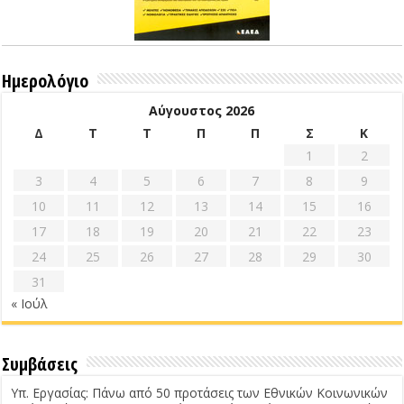
Ημερολόγιο
Αύγουστος 2026
Δ
Τ
Τ
Π
Π
Σ
Κ
1
2
3
4
5
6
7
8
9
10
11
12
13
14
15
16
17
18
19
20
21
22
23
24
25
26
27
28
29
30
31
« Ιούλ
Συμβάσεις
Υπ. Εργασίας: Πάνω από 50 προτάσεις των Εθνικών Κοινωνικών