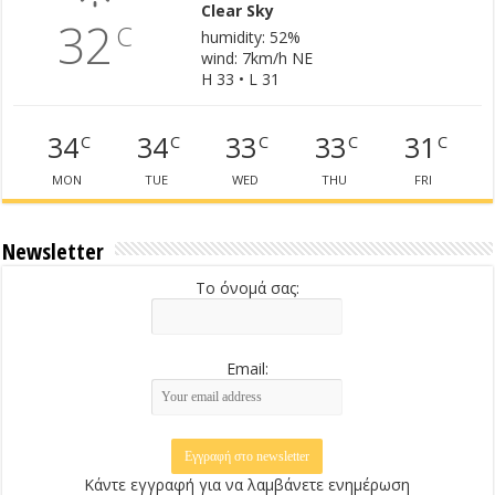
Clear Sky
32
C
humidity: 52%
wind: 7km/h NE
H 33 • L 31
34
34
33
33
31
C
C
C
C
C
MON
TUE
WED
THU
FRI
Newsletter
Το όνομά σας:
Email:
Κάντε εγγραφή για να λαμβάνετε ενημέρωση