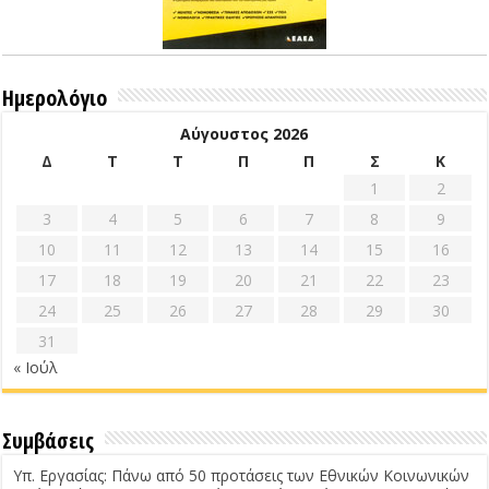
Ημερολόγιο
Αύγουστος 2026
Δ
Τ
Τ
Π
Π
Σ
Κ
1
2
3
4
5
6
7
8
9
10
11
12
13
14
15
16
17
18
19
20
21
22
23
24
25
26
27
28
29
30
31
« Ιούλ
Συμβάσεις
Υπ. Εργασίας: Πάνω από 50 προτάσεις των Εθνικών Κοινωνικών