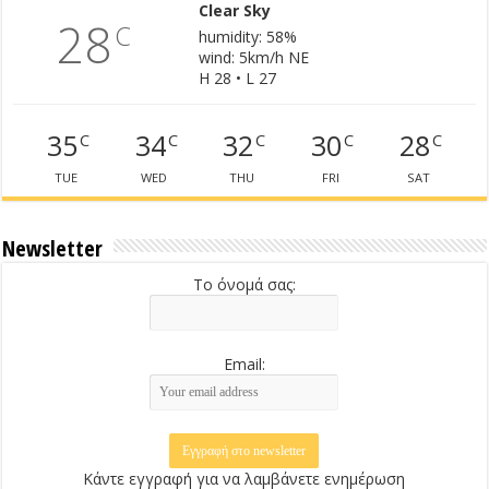
Clear Sky
28
C
humidity: 58%
wind: 5km/h NE
H 28 • L 27
35
34
32
30
28
C
C
C
C
C
TUE
WED
THU
FRI
SAT
Newsletter
Το όνομά σας:
Email:
Κάντε εγγραφή για να λαμβάνετε ενημέρωση