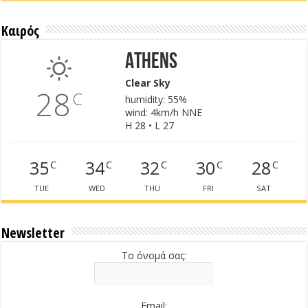
Καιρός
Athens
Clear Sky
28
C
humidity: 55%
wind: 4km/h NNE
H 28 • L 27
35
34
32
30
28
C
C
C
C
C
TUE
WED
THU
FRI
SAT
Newsletter
Το όνομά σας:
Email: