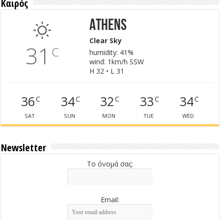
Καιρός
Athens
Clear Sky
31
C
humidity: 41%
wind: 1km/h SSW
H 32 • L 31
36
34
32
33
34
C
C
C
C
C
SAT
SUN
MON
TUE
WED
Newsletter
Το όνομά σας:
Email: