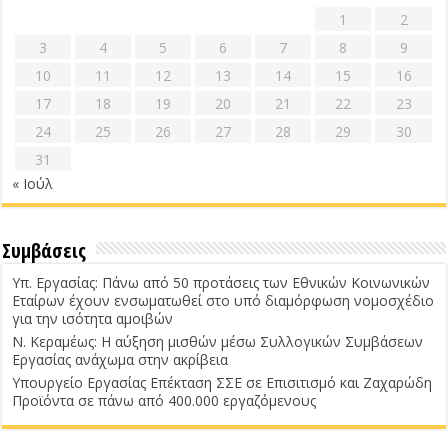
1
2
3
4
5
6
7
8
9
10
11
12
13
14
15
16
17
18
19
20
21
22
23
24
25
26
27
28
29
30
31
« Ιούλ
Συμβάσεις
Υπ. Εργασίας: Πάνω από 50 προτάσεις των Εθνικών Κοινωνικών
Εταίρων έχουν ενσωματωθεί στο υπό διαμόρφωση νομοσχέδιο
για την ισότητα αμοιβών
Ν. Κεραμέως: Η αύξηση μισθών μέσω Συλλογικών Συμβάσεων
Εργασίας ανάχωμα στην ακρίβεια
Υπουργείο Εργασίας Επέκταση ΣΣΕ σε Επισιτισμό και Ζαχαρώδη
Προϊόντα σε πάνω από 400.000 εργαζόμενους