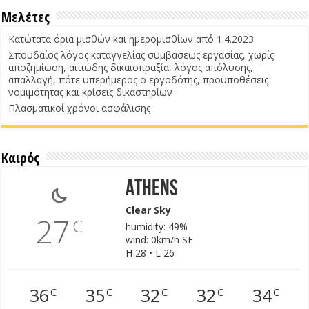
Μελέτες
Κατώτατα όρια μισθών και ημερομισθίων από 1.4.2023
Σπουδαίος λόγος καταγγελίας συμβάσεως εργασίας, χωρίς
αποζημίωση, αιτιώδης δικαιοπραξία, λόγος απόλυσης,
απαλλαγή, πότε υπερήμερος ο εργοδότης, προϋποθέσεις
νομιμότητας και κρίσεις δικαστηρίων
Πλασματικοί χρόνοι ασφάλισης
Καιρός
Athens
Clear Sky
27
C
humidity: 49%
wind: 0km/h SE
H 28 • L 26
36
35
32
32
34
C
C
C
C
C