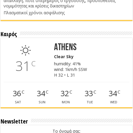
απαλλαγή, πότε υπερήμερος ο εργοδότης, προϋποθέσεις
νομιμότητας και κρίσεις δικαστηρίων
Πλασματικοί χρόνοι ασφάλισης
Καιρός
Athens
Clear Sky
31
C
humidity: 41%
wind: 1km/h SSW
H 32 • L 31
36
34
32
33
34
C
C
C
C
C
SAT
SUN
MON
TUE
WED
Newsletter
Το όνομά σας: