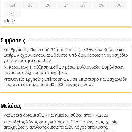
24
25
26
27
28
29
30
31
« Ιούλ
Συμβάσεις
Υπ. Εργασίας: Πάνω από 50 προτάσεις των Εθνικών Κοινωνικών
Εταίρων έχουν ενσωματωθεί στο υπό διαμόρφωση νομοσχέδιο
για την ισότητα αμοιβών
Ν. Κεραμέως: Η αύξηση μισθών μέσω Συλλογικών Συμβάσεων
Εργασίας ανάχωμα στην ακρίβεια
Υπουργείο Εργασίας Επέκταση ΣΣΕ σε Επισιτισμό και Ζαχαρώδη
Προϊόντα σε πάνω από 400.000 εργαζόμενους
Μελέτες
Κατώτατα όρια μισθών και ημερομισθίων από 1.4.2023
Σπουδαίος λόγος καταγγελίας συμβάσεως εργασίας, χωρίς
αποζημίωση, αιτιώδης δικαιοπραξία, λόγος απόλυσης,