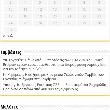
3
4
5
6
7
8
9
10
11
12
13
14
15
16
17
18
19
20
21
22
23
24
25
26
27
28
29
30
31
« Ιούλ
Συμβάσεις
Υπ. Εργασίας: Πάνω από 50 προτάσεις των Εθνικών Κοινωνικών
Εταίρων έχουν ενσωματωθεί στο υπό διαμόρφωση νομοσχέδιο
για την ισότητα αμοιβών
Ν. Κεραμέως: Η αύξηση μισθών μέσω Συλλογικών Συμβάσεων
Εργασίας ανάχωμα στην ακρίβεια
Υπουργείο Εργασίας Επέκταση ΣΣΕ σε Επισιτισμό και Ζαχαρώδη
Προϊόντα σε πάνω από 400.000 εργαζόμενους
Μελέτες