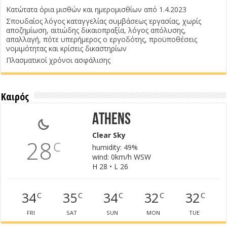
Κατώτατα όρια μισθών και ημερομισθίων από 1.4.2023
Σπουδαίος λόγος καταγγελίας συμβάσεως εργασίας, χωρίς
αποζημίωση, αιτιώδης δικαιοπραξία, λόγος απόλυσης,
απαλλαγή, πότε υπερήμερος ο εργοδότης, προϋποθέσεις
νομιμότητας και κρίσεις δικαστηρίων
Πλασματικοί χρόνοι ασφάλισης
Καιρός
Athens
Clear Sky
28
C
humidity: 49%
wind: 0km/h WSW
H 28 • L 26
34
35
34
32
32
C
C
C
C
C
FRI
SAT
SUN
MON
TUE