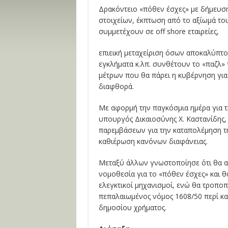
Δρακόντειο «πόθεν έσχες» με δήμευσ
στοιχείων, έκπτωση από το αξίωμά του
συμμετέχουν σε off shore εταιρείες,
επιεική μεταχείριση όσων αποκαλύπτο
εγκλήματα κ.λπ. συνθέτουν το «παζλ»
μέτρων που θα πάρει η κυβέρνηση για
διαφθορά.
Με αφορμή την παγκόσμια ημέρα για τ
υπουργός Δικαιοσύνης Χ. Καστανίδης,
παρεμβάσεων για την καταπολέμηση τη
καθιέρωση κανόνων διαφάνειας.
Μεταξύ άλλων γνωστοποίησε ότι θα α
νομοθεσία για το «πόθεν έσχες» και θ
ελεγκτικοί μηχανισμοί, ενώ θα τροποπ
πεπαλαιωμένος νόμος 1608/50 περί κ
δημοσίου χρήματος.