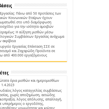
βάσεις
 Εργασίας: Πάνω από 50 προτάσεις των
ικών Κοινωνικών Εταίρων έχουν
ωματωθεί στο υπό διαμόρφωση
οσχέδιο για την ισότητα αμοιβών
Κεραμέως: Η αύξηση μισθών μέσω
λογικών Συμβάσεων Εργασίας ανάχωμα
ν ακρίβεια
υργείο Εργασίας Επέκταση ΣΣΕ σε
σιτισμό και Ζαχαρώδη Προϊόντα σε
ω από 400.000 εργαζόμενους
έτες
ώτατα όρια μισθών και ημερομισθίων
 1.4.2023
υδαίος λόγος καταγγελίας συμβάσεως
ασίας, χωρίς αποζημίωση, αιτιώδης
αιοπραξία, λόγος απόλυσης, απαλλαγή,
ε υπερήμερος ο εργοδότης,
ϋποθέσεις νομιμότητας και κρίσεις