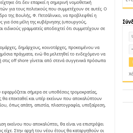
οδείχτηκε ότι δεν επαρκεί η σημερινή νομοθετική
τών για τους πολιτικούς που συμμετέχουν σε αυτές. Ο
δρο της Βουλής, Φ. Πετσάλνικο, να προβλεφθεί η
Σύν
υς για όσα μέλη της κυβέρνησης (υπουργούς,
ι ειδικούς γραμματείς αποδειχτεί ότι συμμετέχουν σε
νομάρχες, δημάρχους, κοινοτάρχες, προκειμένου να
δημόσια πράγματα, ενώ θα μελετηθεί το ενδεχόμενο να
 στις off shore γίνεται από στενά συγγενικά πρόσωπα
Χά
υ εφαρμόζεται σήμερα σε υποθέσεις τρομοκρατίας,
 θα επεκταθεί και υπέρ εκείνων που αποκαλύπτουν
ου, όπως απάτη, απιστία, πλαστογραφία, υπεξαίρεση,
ση εκείνου που αποκαλύπτει, θα είναι να επιστρέψει
ς είχε. Στην αρχή του νέου έτους θα καταργηθούν οι