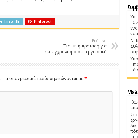
Συμ
Υπ.
LinkedIn
Pinterest
Εθν
ενσ
νομ
Ν. 
Επόμενο
Έτοιμη η πρόταση για
Συλ
εκσυγχρονισμό στα εργασιακά
στη
Υπο
Επι
πάν
.
Τα υποχρεωτικά πεδία σημειώνονται με
*
Μελ
Κατ
από
Σπο
εργ
δικ
πότ
προ