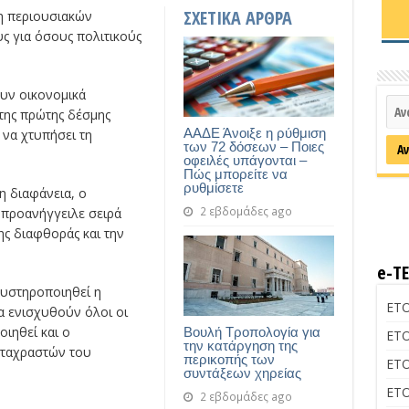
ΣΧΕΤΙΚΑ ΑΡΘΡΑ
η περιουσιακών
ς για όσους πολιτικούς
υν οικονομικά
 της πρώτης δέσμης
ΑΑΔΕ Άνοιξε η ρύθμιση
 να χτυπήσει τη
των 72 δόσεων – Ποιες
οφειλές υπάγονται –
Πώς μπορείτε να
ρυθμίσετε
η διαφάνεια, ο
2 εβδομάδες ago
 προανήγγειλε σειρά
ς διαφθοράς και την
e-Τ
υστηροποιηθεί η
ΕΤΟ
α ενισχυθούν όλοι οι
οιηθεί και ο
Βουλή Τροπολογία για
ΕΤΟ
την κατάργηση της
αταχραστών του
περικοπής των
ΕΤΟ
συντάξεων χηρείας
ΕΤΟ
2 εβδομάδες ago