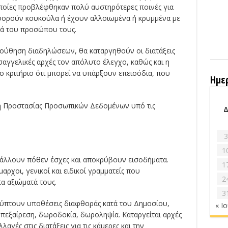
 οποίες προβλέφθηκαν πολύ αυστηρότερες ποινές για
φορούν κουκούλα ή έχουν αλλοιωμένα ή κρυμμένα με
κά του προσώπου τους.
ολούθηση διαδηλώσεων, θα καταργηθούν οι διατάξεις
ισαγγελικές αρχές τον απόλυτο έλεγχο, καθώς και η
ο κριτήριο ότι μπορεί να υπάρξουν επεισόδια, που
Ημε
ή Προστασίας Προσωπικών Δεδομένων υπό τις
3
1
άλλουν πόθεν έσχες και αποκρύβουν εισοδήματα.
1
ρχοι, γενικοί και ειδικοί γραμματείς που
2
α αξιώματά τους.
3
λύπτουν υποθέσεις διαφθοράς κατά του Δημοσίου,
« Ι
υπεξαίρεση, δωροδοκία, δωροληψία. Kαταργείται αρχές
λαγές στις διατάξεις για τις κάμερες και την