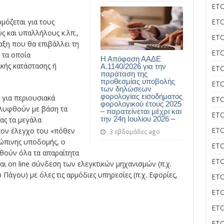
ΕΤΟ
μόζεται για τους
ΕΤΟ
ς και υπαλλήλους κ.λπ.,
ΕΤΟ
αξη που θα επιβάλλει τη
ΕΤΟ
 τα οποία
Η Απόφαση ΑΑΔΕ
κής κατάστασης ή
Α.1140/2026 για την
ΕΤΟ
παράταση της
προθεσμίας υποβολής
ΕΤΟ
των δηλώσεων
φορολογίας εισοδήματος
 για περιουσιακά
ΕΤΟ
φορολογικού έτους 2025
αλυφθούν με βάση τα
– παρατείνεται μέχρι και
ΕΤΟ
την 24η Ιουλίου 2026 –
ας τα μεγάλα
ΕΤΟ
ον έλεγχο του «πόθεν
3 εβδομάδες ago
ρώπινης υποδομής, ο
ΕΤΟ
θούν όλα τα απαραίτητα
ΕΤΟ
αι on line σύνδεση των ελεγκτικών μηχανισμών (π.χ.
Πάγου) με όλες τις αρμόδιες υπηρεσίες (π.χ. Εφορίες,
ΕΤΟ
ΕΤΟ
ΕΤΟ
ΕΤΟ