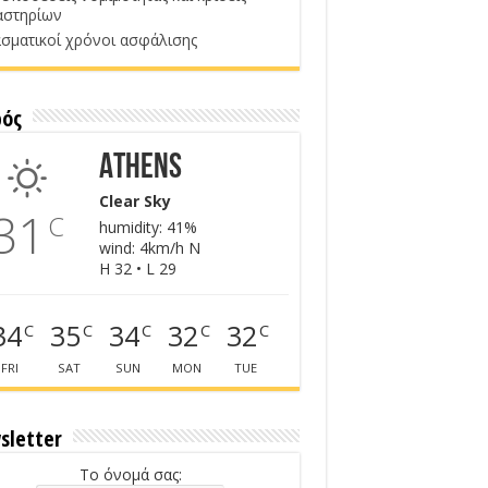
αστηρίων
σματικοί χρόνοι ασφάλισης
ρός
Athens
Clear Sky
31
C
humidity: 41%
wind: 4km/h N
H 32 • L 29
34
35
34
32
32
C
C
C
C
C
FRI
SAT
SUN
MON
TUE
sletter
Το όνομά σας: