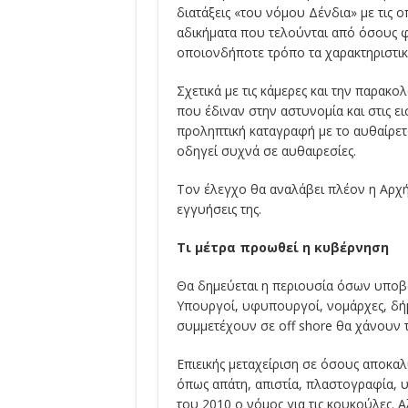
διατάξεις «του νόμου Δένδια» με τις
αδικήματα που τελούνται από όσους 
οποιονδήποτε τρόπο τα χαρακτηριστι
Σχετικά με τις κάμερες και την παρακ
που έδιναν στην αστυνομία και στις ε
προληπτική καταγραφή με το αυθαίρετ
οδηγεί συχνά σε αυθαιρεσίες.
Τον έλεγχο θα αναλάβει πλέον η Αρχ
εγγυήσεις της.
Tι μέτρα προωθεί η κυβέρνηση
Θα δημεύεται η περιουσία όσων υποβ
Yπουργοί, υφυπουργοί, νομάρχες, δήμα
συμμετέχουν σε off shore θα χάνουν τ
Eπιεικής μεταχείριση σε όσους αποκα
όπως απάτη, απιστία, πλαστογραφία, 
του 2010 ο νόμος για τις κουκούλες. Aλ