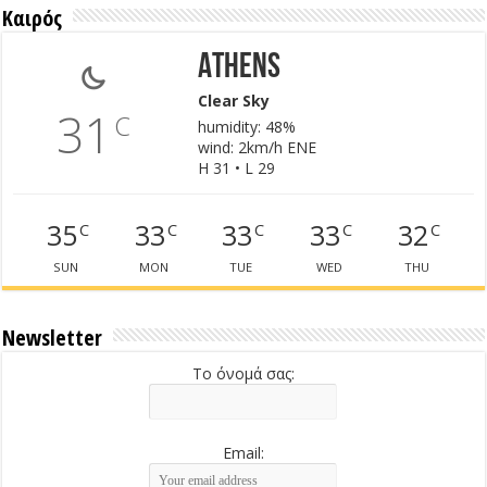
Καιρός
Athens
Clear Sky
31
C
humidity: 48%
wind: 2km/h ENE
H 31 • L 29
35
33
33
33
32
C
C
C
C
C
SUN
MON
TUE
WED
THU
Newsletter
Το όνομά σας:
Email: