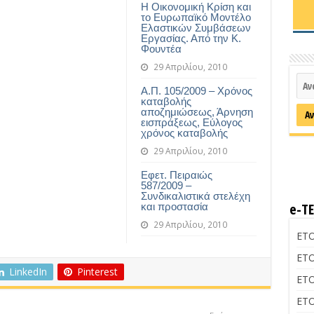
Η Οικονομική Κρίση και
το Ευρωπαϊκό Μοντέλο
Ελαστικών Συμβάσεων
Εργασίας. Από την Κ.
Φουντέα
29 Απριλίου, 2010
Α.Π. 105/2009 – Χρόνος
καταβολής
αποζημιώσεως, Άρνηση
εισπράξεως, Εύλογος
χρόνος καταβολής
29 Απριλίου, 2010
Εφετ. Πειραιώς
587/2009 –
Συνδικαλιστικά στελέχη
e-Τ
και προστασία
29 Απριλίου, 2010
ΕΤΟ
ΕΤΟ
LinkedIn
Pinterest
ΕΤΟ
ΕΤΟ