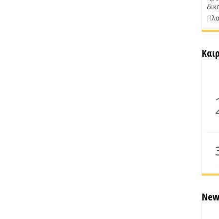
δικ
Πλα
Και
New