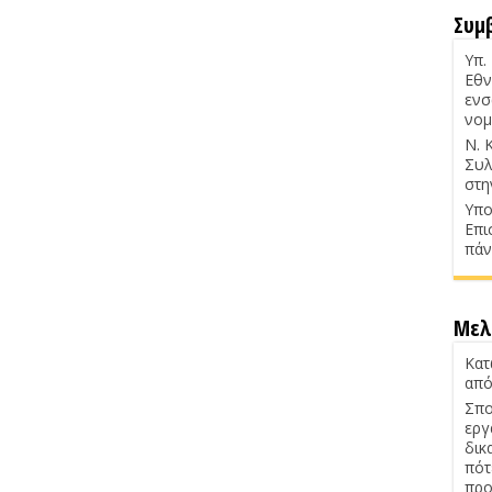
Συμ
Υπ.
Εθν
ενσ
νομ
Ν. 
Συλ
στη
Υπο
Επι
πάν
Μελ
Κατ
από
Σπο
εργ
δικ
πότ
προ