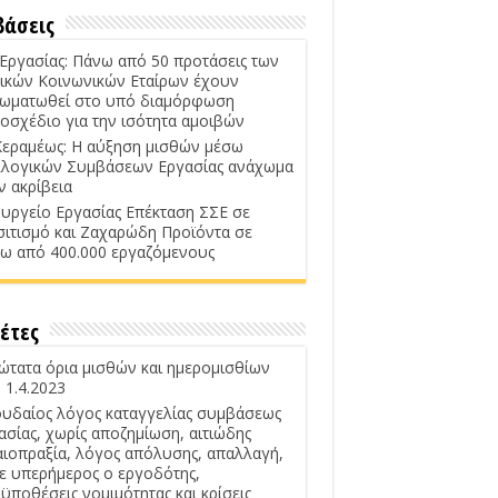
βάσεις
 Εργασίας: Πάνω από 50 προτάσεις των
ικών Κοινωνικών Εταίρων έχουν
ωματωθεί στο υπό διαμόρφωση
οσχέδιο για την ισότητα αμοιβών
Κεραμέως: Η αύξηση μισθών μέσω
λογικών Συμβάσεων Εργασίας ανάχωμα
ν ακρίβεια
υργείο Εργασίας Επέκταση ΣΣΕ σε
σιτισμό και Ζαχαρώδη Προϊόντα σε
ω από 400.000 εργαζόμενους
έτες
ώτατα όρια μισθών και ημερομισθίων
 1.4.2023
υδαίος λόγος καταγγελίας συμβάσεως
ασίας, χωρίς αποζημίωση, αιτιώδης
αιοπραξία, λόγος απόλυσης, απαλλαγή,
ε υπερήμερος ο εργοδότης,
ϋποθέσεις νομιμότητας και κρίσεις