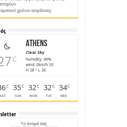
αστηρίων
σματικοί χρόνοι ασφάλισης
ρός
Athens
Clear Sky
27
C
humidity: 49%
wind: 0km/h SE
H 28 • L 26
36
35
32
32
34
C
C
C
C
C
SAT
SUN
MON
TUE
WED
sletter
Το όνομά σας: