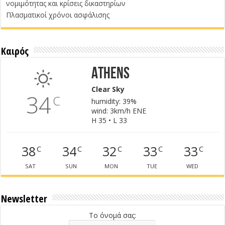
νομιμότητας και κρίσεις δικαστηρίων
Πλασματικοί χρόνοι ασφάλισης
Καιρός
Athens
Clear Sky
34
C
humidity: 39%
wind: 3km/h ENE
H 35 • L 33
38
34
32
33
33
C
C
C
C
C
SAT
SUN
MON
TUE
WED
Newsletter
Το όνομά σας: