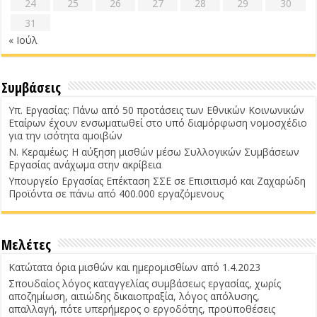
24
25
26
27
28
29
30
31
« Ιούλ
Συμβάσεις
Υπ. Εργασίας: Πάνω από 50 προτάσεις των Εθνικών Κοινωνικών
Εταίρων έχουν ενσωματωθεί στο υπό διαμόρφωση νομοσχέδιο
για την ισότητα αμοιβών
Ν. Κεραμέως: Η αύξηση μισθών μέσω Συλλογικών Συμβάσεων
Εργασίας ανάχωμα στην ακρίβεια
Υπουργείο Εργασίας Επέκταση ΣΣΕ σε Επισιτισμό και Ζαχαρώδη
Προϊόντα σε πάνω από 400.000 εργαζόμενους
Μελέτες
Κατώτατα όρια μισθών και ημερομισθίων από 1.4.2023
Σπουδαίος λόγος καταγγελίας συμβάσεως εργασίας, χωρίς
αποζημίωση, αιτιώδης δικαιοπραξία, λόγος απόλυσης,
απαλλαγή, πότε υπερήμερος ο εργοδότης, προϋποθέσεις