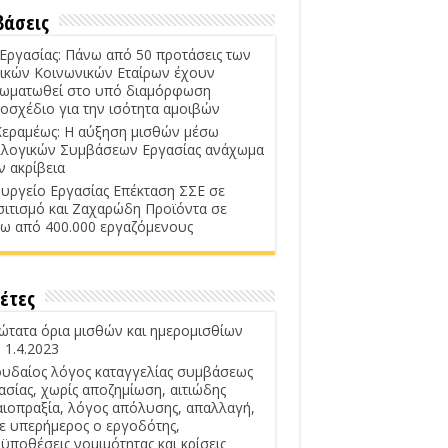
βάσεις
 Εργασίας: Πάνω από 50 προτάσεις των
ικών Κοινωνικών Εταίρων έχουν
ωματωθεί στο υπό διαμόρφωση
οσχέδιο για την ισότητα αμοιβών
Κεραμέως: Η αύξηση μισθών μέσω
λογικών Συμβάσεων Εργασίας ανάχωμα
ν ακρίβεια
υργείο Εργασίας Επέκταση ΣΣΕ σε
σιτισμό και Ζαχαρώδη Προϊόντα σε
ω από 400.000 εργαζόμενους
έτες
ώτατα όρια μισθών και ημερομισθίων
 1.4.2023
υδαίος λόγος καταγγελίας συμβάσεως
ασίας, χωρίς αποζημίωση, αιτιώδης
αιοπραξία, λόγος απόλυσης, απαλλαγή,
ε υπερήμερος ο εργοδότης,
ϋποθέσεις νομιμότητας και κρίσεις