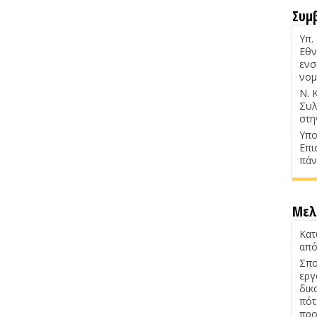
Συμ
Υπ.
Εθν
ενσ
νομ
Ν. 
Συλ
στη
Υπο
Επι
πάν
Μελ
Κατ
από
Σπο
εργ
δικ
πότ
προ