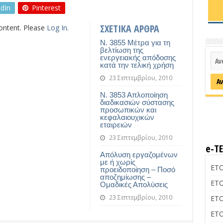
edIn
Pinterest
ΣΧΕΤΙΚΑ ΑΡΘΡΑ
content. Please
Log In
.
Ν. 3855 Μέτρα για τη
βελτίωση της
ενεργειακής απόδοσης
κατά την τελική χρήση
23 Σεπτεμβρίου, 2010
Ν. 3853 Απλοποίηση
διαδικασιών σύστασης
προσωπικών και
κεφαλαιουχικών
εταιρειών
23 Σεπτεμβρίου, 2010
e-Τ
Απόλυση εργαζομένων
με ή χωρίς
ΕΤΟ
προειδοποίηση – Ποσό
αποζημίωσης –
ΕΤΟ
Ομαδικές Απολύσεις
23 Σεπτεμβρίου, 2010
ΕΤΟ
ΕΤΟ