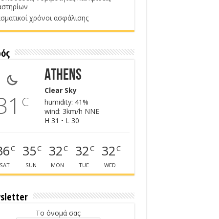
αστηρίων
σματικοί χρόνοι ασφάλισης
ρός
Athens
Clear Sky
31
C
humidity: 41%
wind: 3km/h NNE
H 31 • L 30
36
35
32
32
32
C
C
C
C
C
SAT
SUN
MON
TUE
WED
sletter
Το όνομά σας: