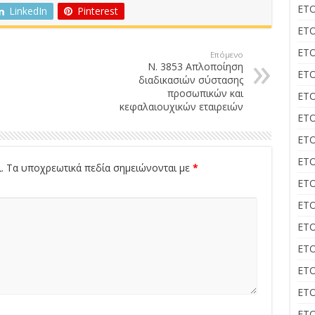
ΕΤΟ
LinkedIn
Pinterest
ΕΤΟ
ΕΤΟ
Επόμενο
Ν. 3853 Απλοποίηση
ΕΤΟ
διαδικασιών σύστασης
προσωπικών και
ΕΤΟ
κεφαλαιουχικών εταιρειών
ΕΤΟ
ΕΤΟ
ΕΤΟ
.
Τα υποχρεωτικά πεδία σημειώνονται με
*
ΕΤΟ
ΕΤΟ
ΕΤΟ
ΕΤΟ
ΕΤΟ
ΕΤΟ
ΕΤΟ