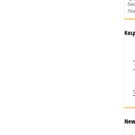
δικ
Πλα
Και
New