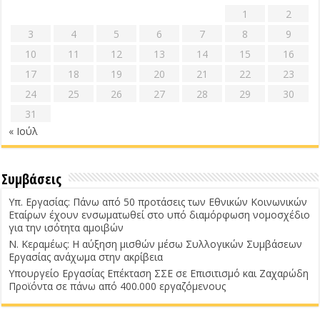
1
2
3
4
5
6
7
8
9
10
11
12
13
14
15
16
17
18
19
20
21
22
23
24
25
26
27
28
29
30
31
« Ιούλ
Συμβάσεις
Υπ. Εργασίας: Πάνω από 50 προτάσεις των Εθνικών Κοινωνικών
Εταίρων έχουν ενσωματωθεί στο υπό διαμόρφωση νομοσχέδιο
για την ισότητα αμοιβών
Ν. Κεραμέως: Η αύξηση μισθών μέσω Συλλογικών Συμβάσεων
Εργασίας ανάχωμα στην ακρίβεια
Υπουργείο Εργασίας Επέκταση ΣΣΕ σε Επισιτισμό και Ζαχαρώδη
Προϊόντα σε πάνω από 400.000 εργαζόμενους