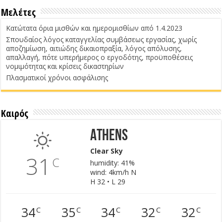
Μελέτες
Κατώτατα όρια μισθών και ημερομισθίων από 1.4.2023
Σπουδαίος λόγος καταγγελίας συμβάσεως εργασίας, χωρίς
αποζημίωση, αιτιώδης δικαιοπραξία, λόγος απόλυσης,
απαλλαγή, πότε υπερήμερος ο εργοδότης, προϋποθέσεις
νομιμότητας και κρίσεις δικαστηρίων
Πλασματικοί χρόνοι ασφάλισης
Καιρός
Athens
Clear Sky
31
C
humidity: 41%
wind: 4km/h N
H 32 • L 29
34
35
34
32
32
C
C
C
C
C