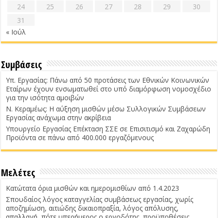
24
25
26
27
28
29
30
31
« Ιούλ
Συμβάσεις
Υπ. Εργασίας: Πάνω από 50 προτάσεις των Εθνικών Κοινωνικών
Εταίρων έχουν ενσωματωθεί στο υπό διαμόρφωση νομοσχέδιο
για την ισότητα αμοιβών
Ν. Κεραμέως: Η αύξηση μισθών μέσω Συλλογικών Συμβάσεων
Εργασίας ανάχωμα στην ακρίβεια
Υπουργείο Εργασίας Επέκταση ΣΣΕ σε Επισιτισμό και Ζαχαρώδη
Προϊόντα σε πάνω από 400.000 εργαζόμενους
Μελέτες
Κατώτατα όρια μισθών και ημερομισθίων από 1.4.2023
Σπουδαίος λόγος καταγγελίας συμβάσεως εργασίας, χωρίς
αποζημίωση, αιτιώδης δικαιοπραξία, λόγος απόλυσης,
απαλλαγή, πότε υπερήμερος ο εργοδότης, προϋποθέσεις