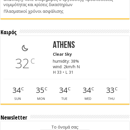
νομιμότητας και κρίσεις δικαστηρίων
Πλασματικοί χρόνοι ασφάλισης
Καιρός
Athens
Clear Sky
32
C
humidity: 38%
wind: 2km/h N
H 33 • L 31
34
35
34
34
33
C
C
C
C
C
SUN
MON
TUE
WED
THU
Newsletter
Το όνομά σας: