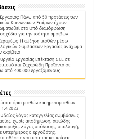
βάσεις
 Εργασίας: Πάνω από 50 προτάσεις των
ικών Κοινωνικών Εταίρων έχουν
ωματωθεί στο υπό διαμόρφωση
οσχέδιο για την ισότητα αμοιβών
Κεραμέως: Η αύξηση μισθών μέσω
λογικών Συμβάσεων Εργασίας ανάχωμα
ν ακρίβεια
υργείο Εργασίας Επέκταση ΣΣΕ σε
σιτισμό και Ζαχαρώδη Προϊόντα σε
ω από 400.000 εργαζόμενους
έτες
ώτατα όρια μισθών και ημερομισθίων
 1.4.2023
υδαίος λόγος καταγγελίας συμβάσεως
ασίας, χωρίς αποζημίωση, αιτιώδης
αιοπραξία, λόγος απόλυσης, απαλλαγή,
ε υπερήμερος ο εργοδότης,
ϋποθέσεις νομιμότητας και κρίσεις