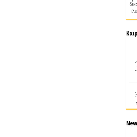
δικ
Πλα
Και
New