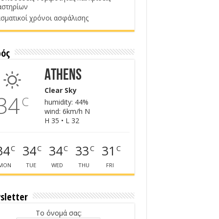
αστηρίων
σματικοί χρόνοι ασφάλισης
ρός
Athens
Clear Sky
34
C
humidity: 44%
wind: 6km/h N
H 35 • L 32
34
34
34
33
31
C
C
C
C
C
MON
TUE
WED
THU
FRI
sletter
Το όνομά σας: