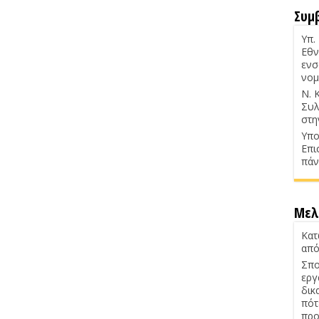
Συμ
Υπ.
Εθν
ενσ
νομ
Ν. 
Συλ
στη
Υπο
Επι
πάν
Μελ
Κατ
από
Σπο
εργ
δικ
πότ
προ