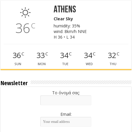
Athens
Clear Sky
36
C
humidity: 35%
wind: 8km/h NNE
H 36 • L 34
36
33
34
34
32
C
C
C
C
C
SUN
MON
TUE
WED
THU
Newsletter
Το όνομά σας:
Email: