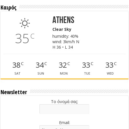
Καιρός
Athens
Clear Sky
35
C
humidity: 40%
wind: 3km/h N
H 36 • L 34
38
34
32
33
33
C
C
C
C
C
SAT
SUN
MON
TUE
WED
Newsletter
Το όνομά σας:
Email: