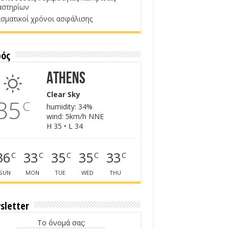
αστηρίων
σματικοί χρόνοι ασφάλισης
ρός
Athens
Clear Sky
35
C
humidity: 34%
wind: 5km/h NNE
H 35 • L 34
36
33
35
35
33
C
C
C
C
C
SUN
MON
TUE
WED
THU
sletter
Το όνομά σας: