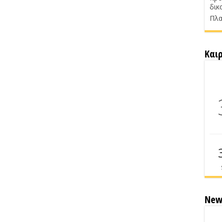
δικ
Πλα
Και
New