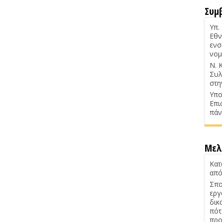
Συμ
Υπ.
Εθν
ενσ
νομ
Ν. 
Συλ
στη
Υπο
Επι
πάν
Μελ
Κατ
από
Σπο
εργ
δικ
πότ
προ