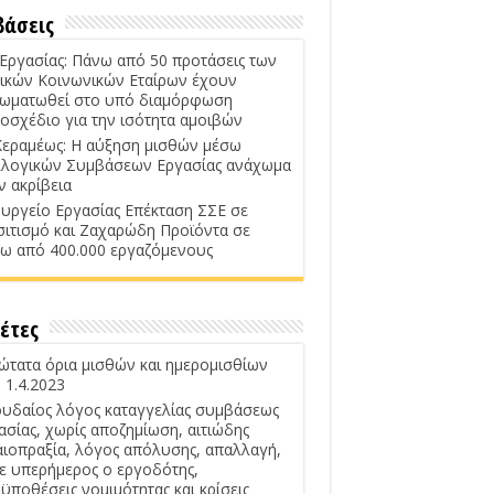
βάσεις
 Εργασίας: Πάνω από 50 προτάσεις των
ικών Κοινωνικών Εταίρων έχουν
ωματωθεί στο υπό διαμόρφωση
οσχέδιο για την ισότητα αμοιβών
Κεραμέως: Η αύξηση μισθών μέσω
λογικών Συμβάσεων Εργασίας ανάχωμα
ν ακρίβεια
υργείο Εργασίας Επέκταση ΣΣΕ σε
σιτισμό και Ζαχαρώδη Προϊόντα σε
ω από 400.000 εργαζόμενους
έτες
ώτατα όρια μισθών και ημερομισθίων
 1.4.2023
υδαίος λόγος καταγγελίας συμβάσεως
ασίας, χωρίς αποζημίωση, αιτιώδης
αιοπραξία, λόγος απόλυσης, απαλλαγή,
ε υπερήμερος ο εργοδότης,
ϋποθέσεις νομιμότητας και κρίσεις