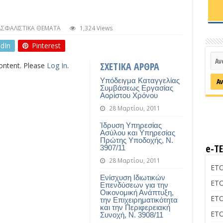
ΑΣΦΑΛΙΣΤΙΚΑ ΘΕΜΑΤΑ
1,324 Views
edIn
Pinterest
ΣΧΕΤΙΚΑ ΑΡΘΡΑ
content. Please
Log In
.
Υπόδειγμα Καταγγελίας
Συμβάσεως Εργασίας
Αορίστου Χρόνου
28 Μαρτίου, 2011
Ίδρυση Υπηρεσίας
Ασύλου και Υπηρεσίας
Πρώτης Υποδοχής, Ν.
e-Τ
3907/11
28 Μαρτίου, 2011
ΕΤΟ
Ενίσχυση Ιδιωτικών
ΕΤΟ
Επενδύσεων για την
Οικονομική Ανάπτυξη,
ΕΤΟ
την Επιχειρηματικότητα
και την Περιφερειακή
ΕΤΟ
Συνοχή, Ν. 3908/11