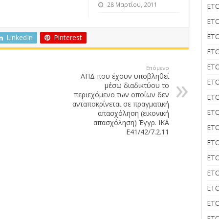
28 Μαρτίου, 2011
ΕΤΟ
ΕΤΟ
ΕΤΟ
LinkedIn
Pinterest
ΕΤΟ
ΕΤΟ
Επόμενο
ΑΠΔ που έχουν υποβληθεί
ΕΤΟ
μέσω διαδικτύου το
περιεχόμενο των οποίων δεν
ΕΤΟ
ανταποκρίνεται σε πραγματική
ΕΤΟ
απασχόληση (εικονική
απασχόληση) Έγγρ. ΙΚΑ
ΕΤΟ
Ε41/42/7.2.11
ΕΤΟ
ΕΤΟ
ΕΤΟ
ΕΤΟ
ΕΤΟ
ΕΤΟ