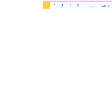
1
2
3
4
5
»
...
Last »