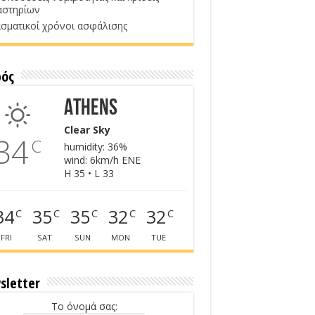
αστηρίων
σματικοί χρόνοι ασφάλισης
ρός
Athens
Clear Sky
34
C
humidity: 36%
wind: 6km/h ENE
H 35 • L 33
34
35
35
32
32
C
C
C
C
C
FRI
SAT
SUN
MON
TUE
sletter
Το όνομά σας: