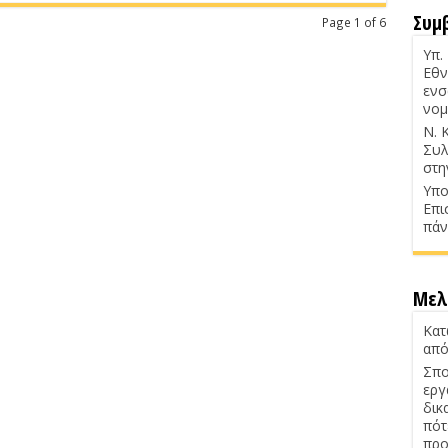
Συμ
Page 1 of 6
Υπ.
Εθν
ενσ
νομ
Ν. 
Συλ
στη
Υπο
Επι
πάν
Μελ
Κατ
από
Σπο
εργ
δικ
πότ
προ