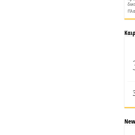
δικ
Πλα
Και
New