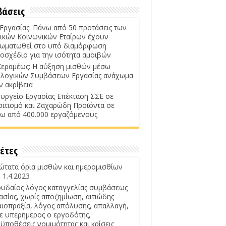
βάσεις
 Εργασίας: Πάνω από 50 προτάσεις των
ικών Κοινωνικών Εταίρων έχουν
ωματωθεί στο υπό διαμόρφωση
οσχέδιο για την ισότητα αμοιβών
Κεραμέως: Η αύξηση μισθών μέσω
λογικών Συμβάσεων Εργασίας ανάχωμα
ν ακρίβεια
υργείο Εργασίας Επέκταση ΣΣΕ σε
σιτισμό και Ζαχαρώδη Προϊόντα σε
ω από 400.000 εργαζόμενους
έτες
ώτατα όρια μισθών και ημερομισθίων
 1.4.2023
υδαίος λόγος καταγγελίας συμβάσεως
ασίας, χωρίς αποζημίωση, αιτιώδης
αιοπραξία, λόγος απόλυσης, απαλλαγή,
ε υπερήμερος ο εργοδότης,
ϋποθέσεις νομιμότητας και κρίσεις