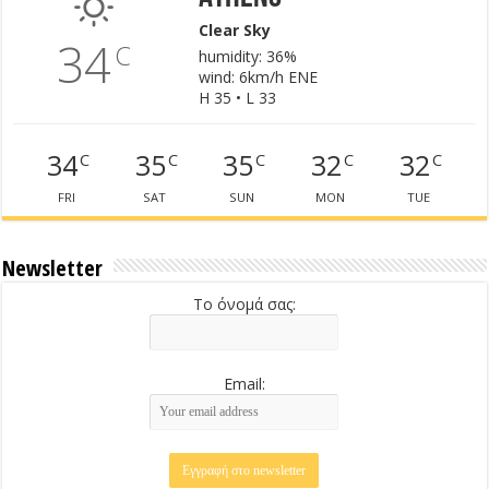
Clear Sky
34
C
humidity: 36%
wind: 6km/h ENE
H 35 • L 33
34
35
35
32
32
C
C
C
C
C
FRI
SAT
SUN
MON
TUE
Newsletter
Το όνομά σας:
Email: