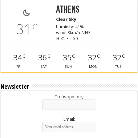
Athens
Clear Sky
31
C
humidity: 41%
wind: 3km/h NNE
H 31 • L 30
34
36
35
32
32
C
C
C
C
C
FRI
SAT
SUN
MON
TUE
Newsletter
Το όνομά σας:
Email: