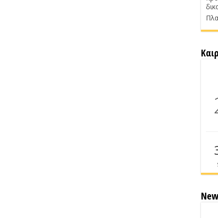
δικ
Πλα
Και
New