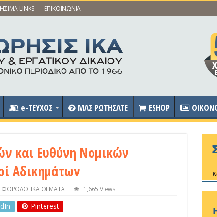
ΗΣΙΜΑ LINKS
ΕΠΙΚΟΙΝΩΝΙΑ
e-ΤΕΥΧΟΣ
ΜΑΣ ΡΩΤΗΣΑΤΕ
ESHOP
OIKON
ν και Ευθύνη Νομικών
οί Αδικημάτων
,
ΦΟΡΟΛΟΓΙΚΑ ΘΕΜΑΤΑ
1,665 Views
edIn
Pinterest