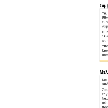
Συμ
Υπ.
Εθν
ενσ
νομ
Ν. 
Συλ
στη
Υπο
Επι
πάν
Μελ
Κατ
από
Σπο
εργ
δικ
πότ
προ