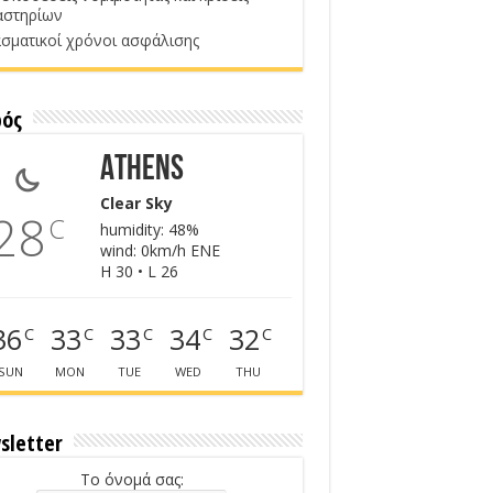
αστηρίων
σματικοί χρόνοι ασφάλισης
ρός
Athens
Clear Sky
28
C
humidity: 48%
wind: 0km/h ENE
H 30 • L 26
36
33
33
34
32
C
C
C
C
C
SUN
MON
TUE
WED
THU
sletter
Το όνομά σας: