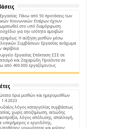
βάσεις
 Εργασίας: Πάνω από 50 προτάσεις των
ικών Κοινωνικών Εταίρων έχουν
ωματωθεί στο υπό διαμόρφωση
οσχέδιο για την ισότητα αμοιβών
Κεραμέως: Η αύξηση μισθών μέσω
λογικών Συμβάσεων Εργασίας ανάχωμα
ν ακρίβεια
υργείο Εργασίας Επέκταση ΣΣΕ σε
σιτισμό και Ζαχαρώδη Προϊόντα σε
ω από 400.000 εργαζόμενους
έτες
ώτατα όρια μισθών και ημερομισθίων
 1.4.2023
υδαίος λόγος καταγγελίας συμβάσεως
ασίας, χωρίς αποζημίωση, αιτιώδης
αιοπραξία, λόγος απόλυσης, απαλλαγή,
ε υπερήμερος ο εργοδότης,
ϋποθέσεις νομιμότητας και κρίσεις