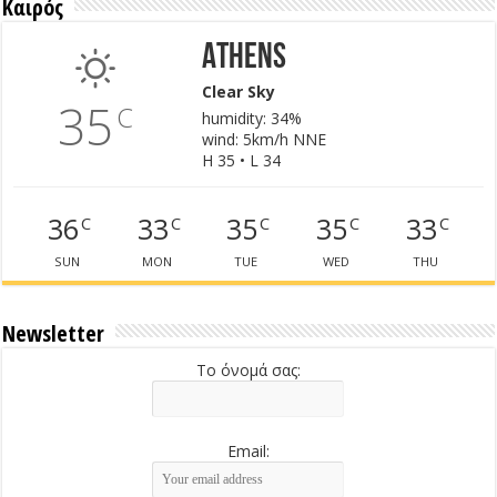
Καιρός
Athens
Clear Sky
35
C
humidity: 34%
wind: 5km/h NNE
H 35 • L 34
36
33
35
35
33
C
C
C
C
C
SUN
MON
TUE
WED
THU
Newsletter
Το όνομά σας:
Email: