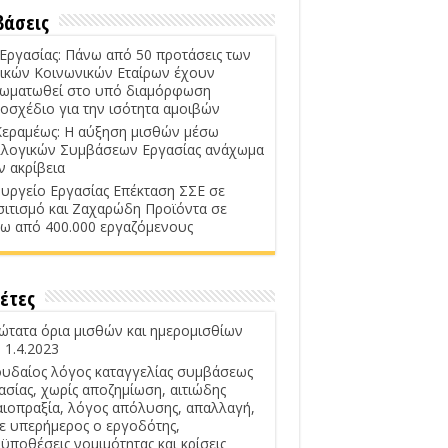
βάσεις
 Εργασίας: Πάνω από 50 προτάσεις των
ικών Κοινωνικών Εταίρων έχουν
ωματωθεί στο υπό διαμόρφωση
οσχέδιο για την ισότητα αμοιβών
Κεραμέως: Η αύξηση μισθών μέσω
λογικών Συμβάσεων Εργασίας ανάχωμα
ν ακρίβεια
υργείο Εργασίας Επέκταση ΣΣΕ σε
σιτισμό και Ζαχαρώδη Προϊόντα σε
ω από 400.000 εργαζόμενους
έτες
ώτατα όρια μισθών και ημερομισθίων
 1.4.2023
υδαίος λόγος καταγγελίας συμβάσεως
ασίας, χωρίς αποζημίωση, αιτιώδης
αιοπραξία, λόγος απόλυσης, απαλλαγή,
ε υπερήμερος ο εργοδότης,
ϋποθέσεις νομιμότητας και κρίσεις