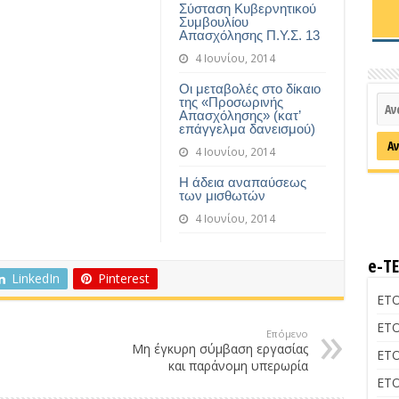
Σύσταση Κυβερνητικού
Συμβουλίου
Απασχόλησης Π.Υ.Σ. 13
4 Ιουνίου, 2014
Οι μεταβολές στο δίκαιο
της «Προσωρινής
Απασχόλησης» (κατ’
επάγγελμα δανεισμού)
4 Ιουνίου, 2014
Η άδεια αναπαύσεως
των μισθωτών
4 Ιουνίου, 2014
e-Τ
LinkedIn
Pinterest
ΕΤΟ
ΕΤΟ
Επόμενο
Μη έγκυρη σύμβαση εργασίας
ΕΤΟ
και παράνομη υπερωρία
ΕΤΟ