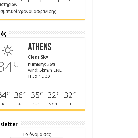
αστηρίων
σματικοί χρόνοι ασφάλισης
ρός
Athens
Clear Sky
34
C
humidity: 36%
wind: 5km/h ENE
H 35 • L 33
34
36
35
32
32
C
C
C
C
C
FRI
SAT
SUN
MON
TUE
sletter
Το όνομά σας: