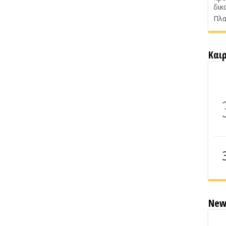
δικ
Πλα
Και
New