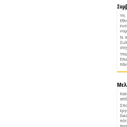
Συμ
Υπ.
Εθν
ενσ
νομ
Ν. 
Συλ
στη
Υπο
Επι
πάν
Μελ
Κατ
από
Σπο
εργ
δικ
πότ
προ