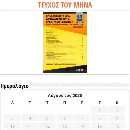
ΤΕΥΧΟΣ ΤΟΥ ΜΗΝΑ
Ημερολόγιο
Αύγουστος 2026
Δ
Τ
Τ
Π
Π
Σ
Κ
1
2
3
4
5
6
7
8
9
10
11
12
13
14
15
16