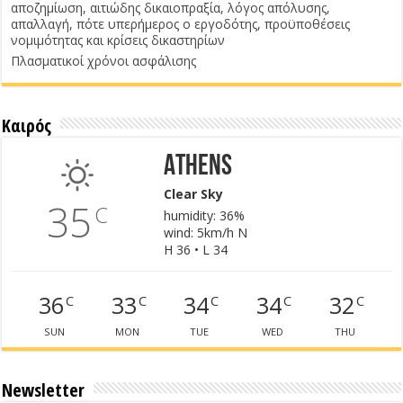
αποζημίωση, αιτιώδης δικαιοπραξία, λόγος απόλυσης,
απαλλαγή, πότε υπερήμερος ο εργοδότης, προϋποθέσεις
νομιμότητας και κρίσεις δικαστηρίων
Πλασματικοί χρόνοι ασφάλισης
Καιρός
Athens
Clear Sky
35
C
humidity: 36%
wind: 5km/h N
H 36 • L 34
36
33
34
34
32
C
C
C
C
C
SUN
MON
TUE
WED
THU
Newsletter