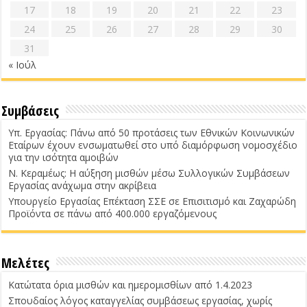
17
18
19
20
21
22
23
24
25
26
27
28
29
30
31
« Ιούλ
Συμβάσεις
Υπ. Εργασίας: Πάνω από 50 προτάσεις των Εθνικών Κοινωνικών
Εταίρων έχουν ενσωματωθεί στο υπό διαμόρφωση νομοσχέδιο
για την ισότητα αμοιβών
Ν. Κεραμέως: Η αύξηση μισθών μέσω Συλλογικών Συμβάσεων
Εργασίας ανάχωμα στην ακρίβεια
Υπουργείο Εργασίας Επέκταση ΣΣΕ σε Επισιτισμό και Ζαχαρώδη
Προϊόντα σε πάνω από 400.000 εργαζόμενους
Μελέτες
Κατώτατα όρια μισθών και ημερομισθίων από 1.4.2023
Σπουδαίος λόγος καταγγελίας συμβάσεως εργασίας, χωρίς