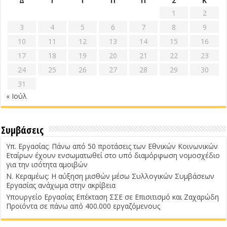
Δ
Τ
Τ
Π
Π
Σ
Κ
1
2
3
4
5
6
7
8
9
10
11
12
13
14
15
16
17
18
19
20
21
22
23
24
25
26
27
28
29
30
31
« Ιούλ
Συμβάσεις
Υπ. Εργασίας: Πάνω από 50 προτάσεις των Εθνικών Κοινωνικών
Εταίρων έχουν ενσωματωθεί στο υπό διαμόρφωση νομοσχέδιο
για την ισότητα αμοιβών
Ν. Κεραμέως: Η αύξηση μισθών μέσω Συλλογικών Συμβάσεων
Εργασίας ανάχωμα στην ακρίβεια
Υπουργείο Εργασίας Επέκταση ΣΣΕ σε Επισιτισμό και Ζαχαρώδη
Προϊόντα σε πάνω από 400.000 εργαζόμενους