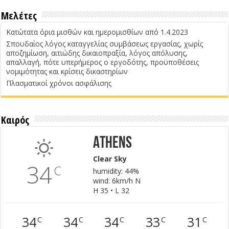
Μελέτες
Κατώτατα όρια μισθών και ημερομισθίων από 1.4.2023
Σπουδαίος λόγος καταγγελίας συμβάσεως εργασίας, χωρίς
αποζημίωση, αιτιώδης δικαιοπραξία, λόγος απόλυσης,
απαλλαγή, πότε υπερήμερος ο εργοδότης, προϋποθέσεις
νομιμότητας και κρίσεις δικαστηρίων
Πλασματικοί χρόνοι ασφάλισης
Καιρός
Athens
Clear Sky
34
C
humidity: 44%
wind: 6km/h N
H 35 • L 32
34
34
34
33
31
C
C
C
C
C