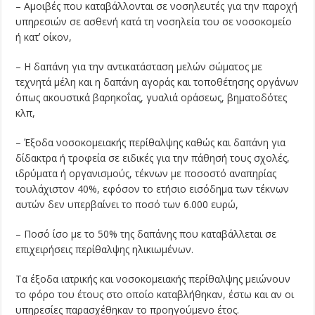
– Αμοιβές που καταβάλλονται σε νοσηλευτές για την παροχή
υπηρεσιών σε ασθενή κατά τη νοσηλεία του σε νοσοκομείο
ή κατʼ οίκον,
– Η δαπάνη για την αντικατάσταση μελών σώματος με
τεχνητά μέλη και η δαπάνη αγοράς και τοποθέτησης οργάνων
όπως ακουστικά βαρηκοΐας, γυαλιά οράσεως, βηματοδότες
κλπ,
– Έξοδα νοσοκομειακής περίθαλψης καθώς και δαπάνη για
δίδακτρα ή τροφεία σε ειδικές για την πάθησή τους σχολές,
ιδρύματα ή οργανισμούς, τέκνων με ποσοστό αναπηρίας
τουλάχιστον 40%, εφόσον το ετήσιο εισόδημα των τέκνων
αυτών δεν υπερβαίνει το ποσό των 6.000 ευρώ,
– Ποσό ίσο με το 50% της δαπάνης που καταβάλλεται σε
επιχειρήσεις περίθαλψης ηλικιωμένων.
Τα έξοδα ιατρικής και νοσοκομειακής περίθαλψης μειώνουν
το φόρο του έτους στο οποίο καταβλήθηκαν, έστω και αν οι
υπηρεσίες παρασχέθηκαν το προηγούμενο έτος.