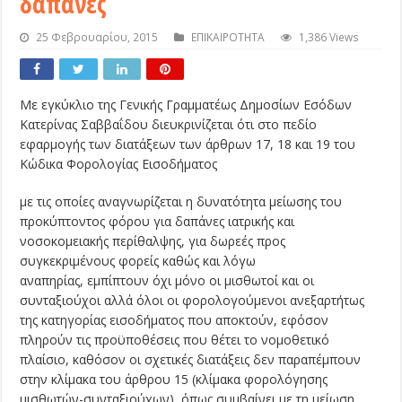
δαπάνες
25 Φεβρουαρίου, 2015
ΕΠΙΚΑΙΡΟΤΗΤΑ
1,386 Views
Με εγκύκλιο της Γενικής Γραμματέως Δημοσίων Εσόδων
Κατερίνας Σαββαΐδου διευκρινίζεται ότι στο πεδίο
εφαρμογής των διατάξεων των άρθρων 17, 18 και 19 του
Κώδικα Φορολογίας Εισοδήματος
με τις οποίες αναγνωρίζεται η δυνατότητα μείωσης του
προκύπτοντος φόρου για δαπάνες ιατρικής και
νοσοκομειακής περίθαλψης, για δωρεές προς
συγκεκριμένους φορείς καθώς και λόγω
αναπηρίας, εμπίπτουν όχι μόνο οι μισθωτοί και οι
συνταξιούχοι αλλά όλοι οι φορολογούμενοι ανεξαρτήτως
της κατηγορίας εισοδήματος που αποκτούν, εφόσον
πληρούν τις προϋποθέσεις που θέτει το νομοθετικό
πλαίσιο, καθόσον οι σχετικές διατάξεις δεν παραπέμπουν
στην κλίμακα του άρθρου 15 (κλίμακα φορολόγησης
μισθωτών-συνταξιούχων), όπως συμβαίνει με τη μείωση