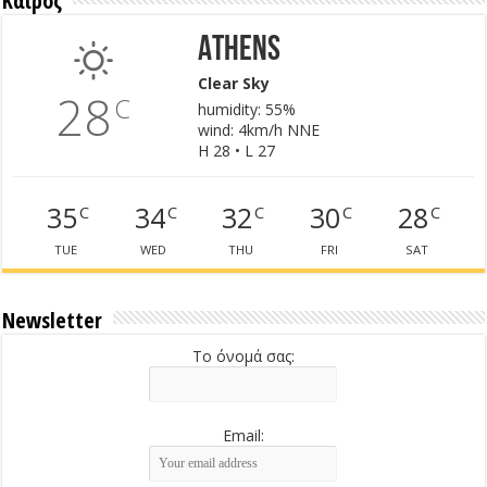
Καιρός
Athens
Clear Sky
28
C
humidity: 55%
wind: 4km/h NNE
H 28 • L 27
35
34
32
30
28
C
C
C
C
C
TUE
WED
THU
FRI
SAT
Newsletter
Το όνομά σας:
Email: