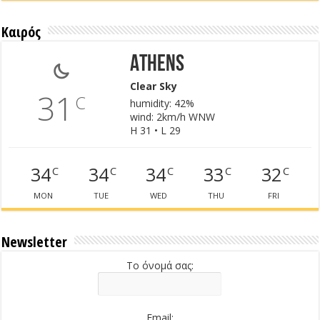
Καιρός
Athens
Clear Sky
31
C
humidity: 42%
wind: 2km/h WNW
H 31 • L 29
34
34
34
33
32
C
C
C
C
C
MON
TUE
WED
THU
FRI
Newsletter
Το όνομά σας:
Email: