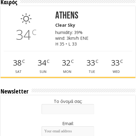
Καιρός
Athens
Clear Sky
34
C
humidity: 39%
wind: 3km/h ENE
H 35 • L 33
38
34
32
33
33
C
C
C
C
C
SAT
SUN
MON
TUE
WED
Newsletter
Το όνομά σας:
Email: