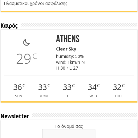
Πλασματικοί χρόνοι ασφάλισης
Καιρός
Athens
Clear Sky
29
C
humidity: 50%
wind: 1km/h N
H 30 • L 27
36
33
33
34
32
C
C
C
C
C
SUN
MON
TUE
WED
THU
Newsletter
Το όνομά σας: