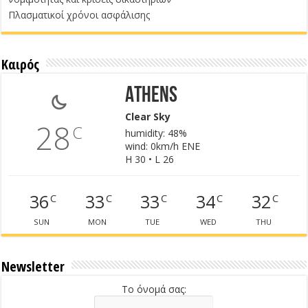
Πλασματικοί χρόνοι ασφάλισης
Καιρός
Athens
Clear Sky
28
C
humidity: 48%
wind: 0km/h ENE
H 30 • L 26
36
33
33
34
32
C
C
C
C
C
SUN
MON
TUE
WED
THU
Newsletter
Το όνομά σας: